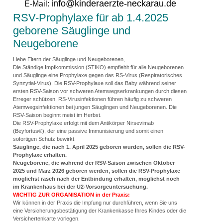
info@kinderaerzte-neckarau.de
E-Mail:
RSV-Prophylaxe für ab 1.4.2025
geborene Säuglinge und
Neugeborene
Liebe Eltern der Säuglinge und Neugeborenen,
Die Ständige Impfkommission (STIKO) empfiehlt für alle Neugeborenen
und Säuglinge eine Prophylaxe gegen das RS-Virus (Respiratorisches
Synzytial-Virus). Die RSV-Prophylaxe soll das Baby während seiner
ersten RSV-Saison vor schweren Atemwegserkrankungen durch diesen
Erreger schützen. RS-Virusinfektionen führen häufig zu schweren
Atemwegsinfektionen bei jungen Säuglingen und Neugeborenen. Die
RSV-Saison beginnt meist im Herbst.
Die RSV-Prophylaxe erfolgt mit dem Antikörper Nirsevimab
(Beyfortus®), der eine passive Immunisierung und somit einen
sofortigen Schutz bewirkt.
Säuglinge, die nach 1. April 2025 geboren wurden, sollen die RSV-
Prophylaxe erhalten.
Neugeborene, die während der RSV-Saison zwischen Oktober
2025 und März 2026 geboren werden, sollen die RSV-Prophylaxe
möglichst rasch nach der Entbindung erhalten, möglichst noch
im Krankenhaus bei der U2-Vorsorgeuntersuchung.
WICHTIG ZUR ORGANISATION
in der Praxis:
Wir können in der Praxis die Impfung nur durchführen, wenn Sie uns
eine Versicherungsbestätigung der Krankenkasse Ihres Kindes oder die
Versichertenkarte vorlegen.