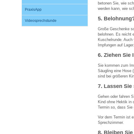
U0-Vorsorge
betonen Sie, wie sch
werden kann, wie sc
PraxisApp
5. Belohnung?
Videosprechstunde
Große Geschenke sol
belohnen. Es reicht 
Kuschelrunde. Auch 
Impfungen auf Lager
6. Ziehen Sie 
Sie kommen zum Impf
Säugling eine Hose 
sind bei größeren K
7. Lassen Sie 
Gehen oder fahren Si
Kind ohne Hektik in 
Termin so, dass Sie 
Vor dem Termin ist e
Sprechzimmer.
8. Bleiben Sie