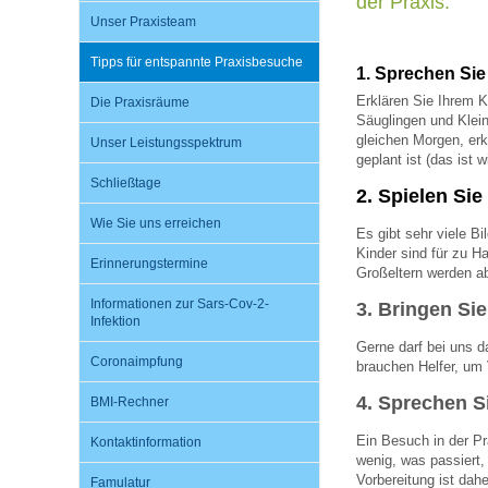
der Praxis:
Unser Praxisteam
Tipps für entspannte Praxisbesuche
Impfsicherheit
Notdienste
Empfehlungen zum
1. Sprechen Sie
Erklären Sie Ihrem 
Die Praxisräume
Säuglingen und Klei
Häufige Fragen
Hörlexikon
gleichen Morgen, erk
Unser Leistungsspektrum
geplant ist (das ist w
Schließtage
2. Spielen Si
Recht auf Impfung
Material zu den Vo
Wie Sie uns erreichen
Es gibt sehr viele B
Kinder sind für zu H
Erinnerungstermine
Großeltern werden a
Vorsorge- und Impf
Entwicklungskalen
Informationen zur Sars-Cov-2-
3. Bringen Sie
Infektion
Gerne darf bei uns da
Broschüren und Inf
Coronaimpfung
brauchen Helfer, um 
4. Sprechen S
BMI-Rechner
Familienzeit gesun
Ein Besuch in der Pr
Kontaktinformation
wenig, was passiert
Vorbereitung ist dahe
Famulatur