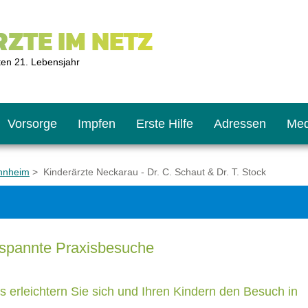
ZTE IM NETZ
ten 21. Lebensjahr
Vorsorge
Impfen
Erste Hilfe
Adressen
Med
annheim
> Kinderärzte Neckarau - Dr. C. Schaut & Dr. T. Stock
U9
ie oft?
hner
ntspannte Praxisbesuche
s U11
chten?
s erleichtern Sie sich und Ihren Kindern den Besuch in
2
r