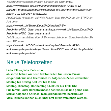
Weitere Informationen erhalten Sie über die BZgA unter:
https://www.impfen-info.de/impfempfehlungen/fuer-kinder-0-12-
jahre/rsv-prophylaxe/
https://www.impfen-info.de/impfempfehlungen/fuer-
kinder-0-12-jahre/rsv-prophylaxe/
Ausführliche Antworten auf viele Fragen über die FAQ bei der STIKO am
RKI unter:
https://www.rki.de/SharedDocs/FAQ/Impfen/RSV-
Prophylaxe/FAQ_Liste_gesamt.html
https://www.rki.de/SharedDocs/FAQ/Impfen/RSV-
Prophylaxe/FAQ_Liste_gesamt.html
Aufklärungsmerkblätter über RSV in verschiedenen Sprachen finden Sie
beim RKI unter:
https://www.rki.de/DE/Content/Infekt/Impfen/Materialien/RSV-
aufklaerungsbogen.html
https://www.rki.de/DE/Content/Infekt/Impfen/Materialien/RSV-
aufklaerungsbogen.html
Neue Telefonzeiten
Liebe Eltern, liebe Patienten,
ab sofort haben wir neue Telefonzeiten für unsere Praxis
eingeführt. Wir sind telefonisch zu folgenden Zeiten erreichbar:
Montag bis Freitag 8.30 Uhr bis 11 Uhr
Montag, Dienstag, Donnerstag 14.00 Uhr bis 17.00 Uhr.
Für Termin- oder Rezeptwünsche schreiben Sie uns gerne eine
Mail an folgende Adresse:
team@kinderaerzte-neckarau.de
Viele Termine können auch über arzt-direkt vereinbart werden.