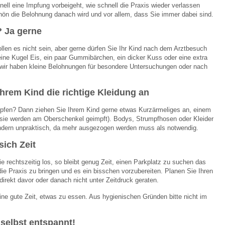
nell eine Impfung vorbeigeht, wie schnell die Praxis wieder verlassen
hön die Belohnung danach wird und vor allem, dass Sie immer dabei sind.
 Ja gerne
len es nicht sein, aber gerne dürfen Sie Ihr Kind nach dem Arztbesuch
eine Kugel Eis, ein paar Gummibärchen, ein dicker Kuss oder eine extra
wir haben kleine Belohnungen für besondere Untersuchungen oder nach
.
Ihrem Kind die richtige Kleidung an
en? Dann ziehen Sie Ihrem Kind gerne etwas Kurzärmeliges an, einem
(sie werden am Oberschenkel geimpft). Bodys, Strumpfhosen oder Kleider
indern unpraktisch, da mehr ausgezogen werden muss als notwendig.
sich Zeit
e rechtszeitig los, so bleibt genug Zeit, einen Parkplatz zu suchen das
die Praxis zu bringen und es ein bisschen vorzubereiten. Planen Sie Ihren
direkt davor oder danach nicht unter Zeitdruck geraten.
ine gute Zeit, etwas zu essen. Aus hygienischen Gründen bitte nicht im
 selbst entspannt!