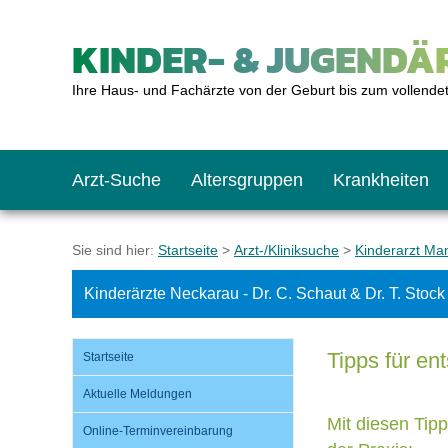
KINDER- & JUGENDÄR
Ihre Haus- und Fachärzte von der Geburt bis zum vollende
Arzt-Suche
Altersgruppen
Krankheiten
Das erste Jahr
Baby: U1 bis U6
Impfkalender
Notrufnummern
Notdienste
BMI-Rechner
Sie sind hier:
Startseite
>
Arzt-/Kliniksuche
>
Kinderarzt M
Kinderärzte Neckarau - Dr. C. Schaut & Dr. T. Stock
Kleinkinder
Kleinkind: U7 bis 
Impfen: Wann und w
Giftnotruf
Sozialpädiatrie
Körpergrößen-Rec
Tipps für e
Startseite
Schulkinder
Schulkind: U10 bi
Was muss man bea
Hausapotheke
Gesundheitsämter
Blutdruckrechner
Aktuelle Meldungen
Mit diesen Tipp
Online-Terminvereinbarung
Jugendliche
Teenager: J1 bis J
Impfreaktionen
Sofortmaßnahmen
Link-Tipps
Wachstum-Rechne