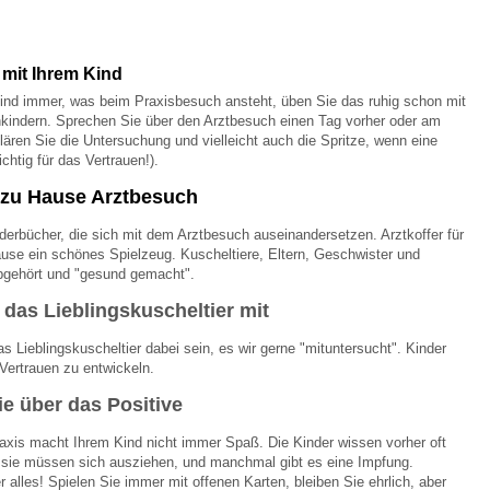
 Bildschirmmediengebrauch
 mit Ihrem Kind
Kind immer, was beim Praxisbesuch ansteht, üben Sie das ruhig schon mit
nkindern. Sprechen Sie über den Arztbesuch einen Tag vorher oder am
lären Sie die Untersuchung und vielleicht auch die Spritze, wenn eine
ichtig für das Vertrauen!).
e zu Hause Arztbesuch
rsorgen
ilderbücher, die sich mit dem Arztbesuch auseinandersetzen. Arztkoffer für
ause ein schönes Spielzeug. Kuscheltiere, Eltern, Geschwister und
bgehört und "gesund gemacht".
erinnerung
der
 das Lieblingskuscheltier mit
s Lieblingskuscheltier dabei sein, es wir gerne "mituntersucht". Kinder
ormationsflyer
Vertrauen zu entwickeln.
ie über das Positive
d gestalten
axis macht Ihrem Kind nicht immer Spaß. Die Kinder wissen vorher oft
, sie müssen sich ausziehen, und manchmal gibt es eine Impfung.
r alles! Spielen Sie immer mit offenen Karten, bleiben Sie ehrlich, aber