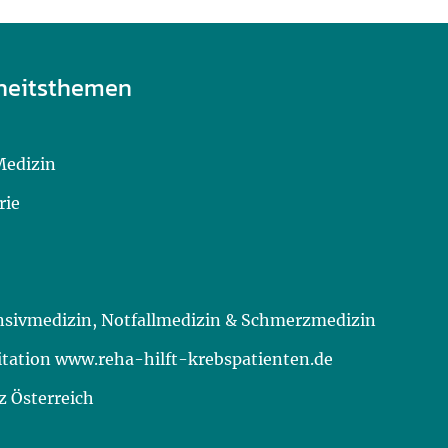
heitsthemen
Medizin
rie
ensivmedizin, Notfallmedizin & Schmerzmedizin
itation www.reha-hilft-krebspatienten.de
 Österreich