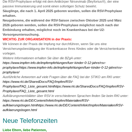
Die RSV-Prophylaxe erfolgt mit dem Antikörper Nirsevimab (Beyfortus®), der eine
passive Immunisierung und somit einen sofortigen Schutz bewirkt.
Säuglinge, die nach 1. April 2025 geboren wurden, sollen die RSV-Prophylaxe
erhalten.
Neugeborene, die während der RSV-Saison zwischen Oktober 2025 und März
2026 geboren werden, sollen die RSV-Prophylaxe möglichst rasch nach der
Entbindung erhalten, möglichst noch im Krankenhaus bei der U2-
Vorsorgeuntersuchung.
WICHTIG ZUR ORGANISATION
in der Praxis:
Wir können in der Praxis die Impfung nur durchführen, wenn Sie uns eine
Versicherungsbestätigung der Krankenkasse Ihres Kindes oder die Versichertenkarte
vorlegen.
Weitere Informationen erhalten Sie über die BZgA unter:
https://www.impfen-info.de/impfempfehlungen/fuer-kinder-0-12-jahre/rsv-
prophylaxe/
https://www.impfen-info.de/impfempfehlungen/fuer-kinder-0-12-jahre/rsv-
prophylaxe/
Ausführliche Antworten auf viele Fragen über die FAQ bei der STIKO am RKI unter:
https://www.rki.de/SharedDocs/FAQ/Impfen/RSV-
Prophylaxe/FAQ_Liste_gesamt.html
https://www.rki.de/SharedDocs/FAQ/Impfen/RSV-
Prophylaxe/FAQ_Liste_gesamt.html
Aufklärungsmerkblätter über RSV in verschiedenen Sprachen finden Sie beim RKI unter:
https://www.rki.de/DE/Content/Infekt/Impfen/Materialien/RSV-
aufklaerungsbogen.html
https://www.rki.de/DE/Content/Infekt/Impfen/Materialien/RSV-
aufklaerungsbogen.html
Neue Telefonzeiten
Liebe Eltern, liebe Patienten,