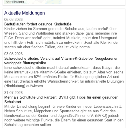
contributors
Aktuelle Meldungen
06.08.2026
Barfußlaufen fördert gesunde Kinderfüße
Kinder ziehen im Sommer gerne die Schuhe aus, laufen barfuß über
Wiesen, Sand und Waldboden und stärken dabei ganz nebenbei ihre
Füße. Denn wer barfuß geht, trainiert Muskeln, spürt den Untergrund
und hilft dem Fuß, sich natürlich zu entwickeln. „Fast alle Kleinkinder
starten mit eher flachen Füßen, das ist völlig normal.
03.08.2026
Schwedische Studie: Verzicht auf Vitamin-K-Gabe bei Neugeborenen
verdoppelt Blutungsrisiko
Eine schwedische Studie macht darauf aufmerksam, dass Babys, die
keine intramuskuläre Vitamin-K-Gabe erhielten, bis zum Alter von sechs
Monaten eine um 52% erhöhtes Risiko für Blutungen jeglicher Art und
eine fast dreifach erhöhte Wahrscheinlichkeit für intrakranielle Blutungen
(Hirnblutung) aufwiesen.
31.07.2026
Mehr als Schultüte und Ranzen: BVKJ gibt Tipps für einen gesunden
Schulstart
Mit der Einschulung beginnt für viele Kinder ein neuer Lebensabschnitt.
Neben Schultüte, Mäppchen und Sporttasche gibt es aus Sicht des
Berufsverbands der Kinder- und Jugendärzt*innen e.V. (BVKJ) jedoch
noch weitere wichtige Punkte, die Eltern für einen gesunden Start in den
Schulalltag beachten sollten.