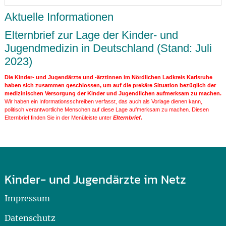
Aktuelle Informationen
Elternbrief zur Lage der Kinder- und
Jugendmedizin in Deutschland (Stand: Juli
2023)
Die Kinder- und Jugendärzte und -ärztinnen im Nördlichen Ladkreis Karlsruhe
haben sich zusammen geschlossen, um auf die prekäre Situation bezüglich der
medizinischen Versorgung der Kinder und Jugendlichen aufmerksam zu machen.
Wir haben ein Informationsschreiben verfasst, das auch als Vorlage dienen kann,
politisch verantwortliche Menschen auf diese Lage aufmerksam zu machen. Diesen
Elternbrief finden Sie in der Menüleiste unter
Elternbrief.
Kinder- und Jugendärzte im Netz
Impressum
Datenschutz