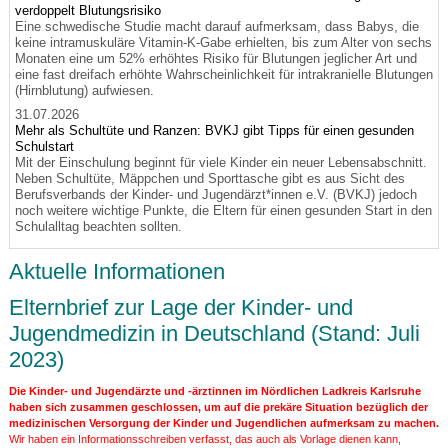
verdoppelt Blutungsrisiko
Eine schwedische Studie macht darauf aufmerksam, dass Babys, die
keine intramuskuläre Vitamin-K-Gabe erhielten, bis zum Alter von sechs
Monaten eine um 52% erhöhtes Risiko für Blutungen jeglicher Art und
eine fast dreifach erhöhte Wahrscheinlichkeit für intrakranielle Blutungen
(Hirnblutung) aufwiesen.
31.07.2026
Mehr als Schultüte und Ranzen: BVKJ gibt Tipps für einen gesunden
Schulstart
Mit der Einschulung beginnt für viele Kinder ein neuer Lebensabschnitt.
Neben Schultüte, Mäppchen und Sporttasche gibt es aus Sicht des
Berufsverbands der Kinder- und Jugendärzt*innen e.V. (BVKJ) jedoch
noch weitere wichtige Punkte, die Eltern für einen gesunden Start in den
Schulalltag beachten sollten.
Aktuelle Informationen
Elternbrief zur Lage der Kinder- und
Jugendmedizin in Deutschland (Stand: Juli
2023)
Die Kinder- und Jugendärzte und -ärztinnen im Nördlichen Ladkreis Karlsruhe
haben sich zusammen geschlossen, um auf die prekäre Situation bezüglich der
medizinischen Versorgung der Kinder und Jugendlichen aufmerksam zu machen.
Wir haben ein Informationsschreiben verfasst, das auch als Vorlage dienen kann,