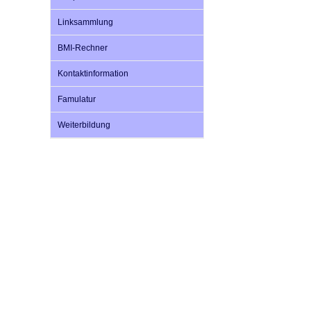
U0-Vorsorge
Linksammlung
BMI-Rechner
Kontaktinformation
Famulatur
Weiterbildung