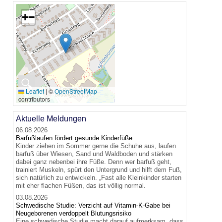
+
−
🔍
Leaflet
|
©
OpenStreetMap
contributors
Aktuelle Meldungen
06.08.2026
Barfußlaufen fördert gesunde Kinderfüße
Kinder ziehen im Sommer gerne die Schuhe aus, laufen
barfuß über Wiesen, Sand und Waldboden und stärken
dabei ganz nebenbei ihre Füße. Denn wer barfuß geht,
trainiert Muskeln, spürt den Untergrund und hilft dem Fuß,
sich natürlich zu entwickeln. „Fast alle Kleinkinder starten
mit eher flachen Füßen, das ist völlig normal.
03.08.2026
Schwedische Studie: Verzicht auf Vitamin-K-Gabe bei
Neugeborenen verdoppelt Blutungsrisiko
Eine schwedische Studie macht darauf aufmerksam, dass