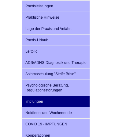
Praxisleistungen
Praktische Hinweise
Impfsicherheit
Notdienste
Empfehlungen zum
Lage der Praxis und Anfahrt
Häufige Fragen
Hörlexikon
Praxis-Urlaub
Leitbild
Recht auf Impfung
Material zu den Vo
ADS/ADHS-Diagnostik und Therapie
Asthmaschulung "Steife Brise"
Vorsorge- und Impf
Entwicklungskalen
Psychologische Beratung,
Regulationsstörungen
Broschüren und Inf
Impfungen
Notdienst und Wochenende
Familienzeit gesun
COVID 19 - IMPFUNGEN
Kooperationen