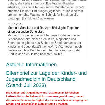
Babys, die keine intramuskuläre Vitamin-K-Gabe
erhielten, bis zum Alter von sechs Monaten eine um 52%
erhöhtes Risiko für Blutungen jeglicher Art und eine fast
dreifach erhöhte Wahrscheinlichkeit für intrakranielle
Blutungen (Hirnblutung) aufwiesen.
31.07.2026
Mehr als Schultüte und Ranzen: BVKJ gibt Tipps für
einen gesunden Schulstart
Mit der Einschulung beginnt für viele Kinder ein neuer
Lebensabschnitt. Neben Schultüte, Mäppchen und
Sporttasche gibt es aus Sicht des Berufsverbands der
Kinder- und Jugendärzt*innen e.V. (BVKJ) jedoch noch
weitere wichtige Punkte, die Eltern für einen gesunden
Start in den Schulalltag beachten sollten.
Aktuelle Informationen
Elternbrief zur Lage der Kinder- und
Jugendmedizin in Deutschland
(Stand: Juli 2023)
Die Kinder- und Jugendärzte und -ärztinnen im Nördlichen
Ladkreis Karlsruhe haben sich zusammen geschlossen, um auf
die prekäre Situation bezüglich der medizinischen Versorgung der
Kinder und Jugendlichen aufmerksam zu machen.