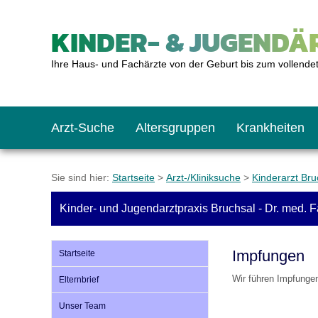
KINDER- & JUGENDÄR
Ihre Haus- und Fachärzte von der Geburt bis zum vollende
Arzt-Suche
Altersgruppen
Krankheiten
Das erste Jahr
Baby: U1 bis U6
Impfkalender
Notrufnummern
Notdienste
BMI-Rechner
Sie sind hier:
Startseite
>
Arzt-/Kliniksuche
>
Kinderarzt Bru
Kinder- und Jugendarztpraxis Bruchsal - Dr. med. 
Kleinkinder
Kleinkind: U7 bis 
Impfen: Wann und w
Giftnotruf
Sozialpädiatrie
Körpergrößen-Rec
Impfungen
Startseite
Schulkinder
Schulkind: U10 bi
Was muss man bea
Hausapotheke
Gesundheitsämter
Blutdruckrechner
Wir führen Impfunge
Elternbrief
Unser Team
Jugendliche
Teenager: J1 bis J
Impfreaktionen
Sofortmaßnahmen
Link-Tipps
Wachstum-Rechne