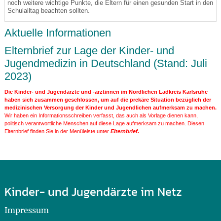
noch weitere wichtige Punkte, die Eltern für einen gesunden Start in den
Schulalltag beachten sollten.
Aktuelle Informationen
Elternbrief zur Lage der Kinder- und
Jugendmedizin in Deutschland (Stand: Juli
2023)
Die Kinder- und Jugendärzte und -ärztinnen im Nördlichen Ladkreis Karlsruhe
haben sich zusammen geschlossen, um auf die prekäre Situation bezüglich der
medizinischen Versorgung der Kinder und Jugendlichen aufmerksam zu machen.
Wir haben ein Informationsschreiben verfasst, das auch als Vorlage dienen kann,
politisch verantwortliche Menschen auf diese Lage aufmerksam zu machen. Diesen
Elternbrief finden Sie in der Menüleiste unter
Elternbrief.
Kinder- und Jugendärzte im Netz
Impressum