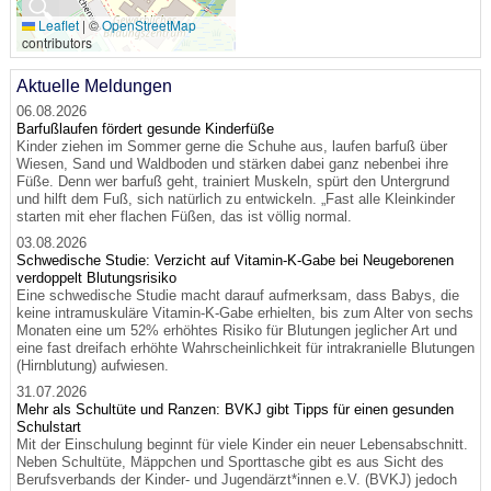
🔍
Leaflet
|
©
OpenStreetMap
contributors
Aktuelle Meldungen
06.08.2026
Barfußlaufen fördert gesunde Kinderfüße
Kinder ziehen im Sommer gerne die Schuhe aus, laufen barfuß über
Wiesen, Sand und Waldboden und stärken dabei ganz nebenbei ihre
Füße. Denn wer barfuß geht, trainiert Muskeln, spürt den Untergrund
und hilft dem Fuß, sich natürlich zu entwickeln. „Fast alle Kleinkinder
starten mit eher flachen Füßen, das ist völlig normal.
03.08.2026
Schwedische Studie: Verzicht auf Vitamin-K-Gabe bei Neugeborenen
verdoppelt Blutungsrisiko
Eine schwedische Studie macht darauf aufmerksam, dass Babys, die
keine intramuskuläre Vitamin-K-Gabe erhielten, bis zum Alter von sechs
Monaten eine um 52% erhöhtes Risiko für Blutungen jeglicher Art und
eine fast dreifach erhöhte Wahrscheinlichkeit für intrakranielle Blutungen
(Hirnblutung) aufwiesen.
31.07.2026
Mehr als Schultüte und Ranzen: BVKJ gibt Tipps für einen gesunden
Schulstart
Mit der Einschulung beginnt für viele Kinder ein neuer Lebensabschnitt.
Neben Schultüte, Mäppchen und Sporttasche gibt es aus Sicht des
Berufsverbands der Kinder- und Jugendärzt*innen e.V. (BVKJ) jedoch