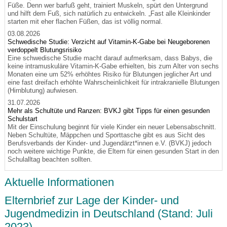
Füße. Denn wer barfuß geht, trainiert Muskeln, spürt den Untergrund
und hilft dem Fuß, sich natürlich zu entwickeln. „Fast alle Kleinkinder
starten mit eher flachen Füßen, das ist völlig normal.
03.08.2026
Schwedische Studie: Verzicht auf Vitamin-K-Gabe bei Neugeborenen
verdoppelt Blutungsrisiko
Eine schwedische Studie macht darauf aufmerksam, dass Babys, die
keine intramuskuläre Vitamin-K-Gabe erhielten, bis zum Alter von sechs
Monaten eine um 52% erhöhtes Risiko für Blutungen jeglicher Art und
eine fast dreifach erhöhte Wahrscheinlichkeit für intrakranielle Blutungen
(Hirnblutung) aufwiesen.
31.07.2026
Mehr als Schultüte und Ranzen: BVKJ gibt Tipps für einen gesunden
Schulstart
Mit der Einschulung beginnt für viele Kinder ein neuer Lebensabschnitt.
Neben Schultüte, Mäppchen und Sporttasche gibt es aus Sicht des
Berufsverbands der Kinder- und Jugendärzt*innen e.V. (BVKJ) jedoch
noch weitere wichtige Punkte, die Eltern für einen gesunden Start in den
Schulalltag beachten sollten.
Aktuelle Informationen
Elternbrief zur Lage der Kinder- und
Jugendmedizin in Deutschland (Stand: Juli
2023)