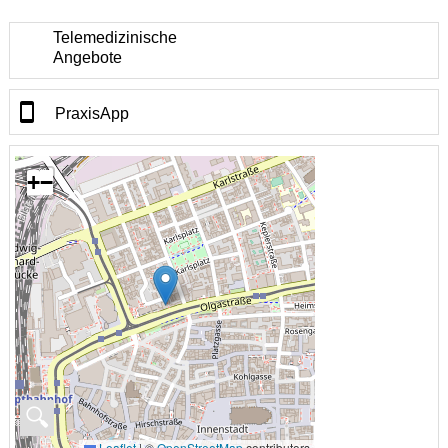
Telemedizinische
Angebote
PraxisApp
+
−
🔍
Leaflet
|
©
OpenStreetMap
contributors