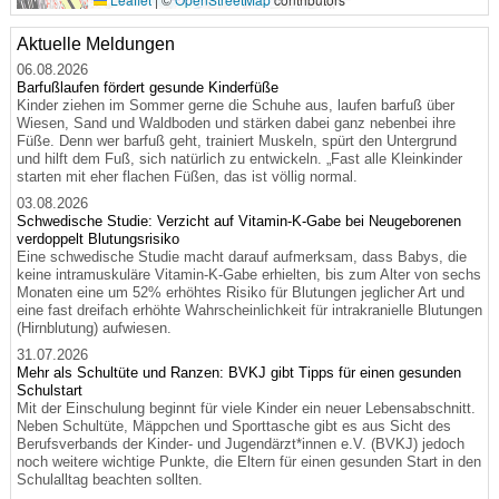
Aktuelle Meldungen
06.08.2026
Barfußlaufen fördert gesunde Kinderfüße
Kinder ziehen im Sommer gerne die Schuhe aus, laufen barfuß über
Wiesen, Sand und Waldboden und stärken dabei ganz nebenbei ihre
Füße. Denn wer barfuß geht, trainiert Muskeln, spürt den Untergrund
und hilft dem Fuß, sich natürlich zu entwickeln. „Fast alle Kleinkinder
starten mit eher flachen Füßen, das ist völlig normal.
03.08.2026
Schwedische Studie: Verzicht auf Vitamin-K-Gabe bei Neugeborenen
verdoppelt Blutungsrisiko
Eine schwedische Studie macht darauf aufmerksam, dass Babys, die
keine intramuskuläre Vitamin-K-Gabe erhielten, bis zum Alter von sechs
Monaten eine um 52% erhöhtes Risiko für Blutungen jeglicher Art und
eine fast dreifach erhöhte Wahrscheinlichkeit für intrakranielle Blutungen
(Hirnblutung) aufwiesen.
31.07.2026
Mehr als Schultüte und Ranzen: BVKJ gibt Tipps für einen gesunden
Schulstart
Mit der Einschulung beginnt für viele Kinder ein neuer Lebensabschnitt.
Neben Schultüte, Mäppchen und Sporttasche gibt es aus Sicht des
Berufsverbands der Kinder- und Jugendärzt*innen e.V. (BVKJ) jedoch
noch weitere wichtige Punkte, die Eltern für einen gesunden Start in den
Schulalltag beachten sollten.