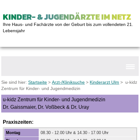
KINDER- & JUGENDÄRZTE IM NETZ
Ihre Haus- und Fachärzte von der Geburt bis zum vollendeten 21.
Lebensjahr
Sie sind hier:
Startseite
>
Arzt-/Kliniksuche
>
Kinderarzt Ulm
> u-kidz
Zentrum für Kinder- und Jugendmedizin
u-kidz Zentrum für Kinder- und Jugendmedizin
Dr. Gaissmaier, Dr. Voßbeck & Dr. Uray
Praxiszeiten:
Montag
08.30 - 12.00 Uhr & 14.30 - 17.00 Uhr