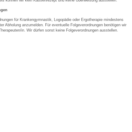
is können wir kein Kassenrezept und keine Überweisung ausstellen.
ngen
ordnungen für Krankengymnastik, Logopädie oder Ergotherapie mindestens
ter Abholung anzumelden. Für eventuelle Folgeverordnungen benötigen wir
Therapeuten/in. Wir dürfen sonst keine Folgeverordnungen ausstellen.