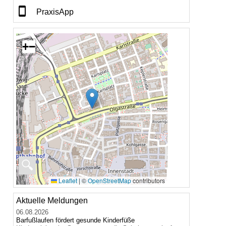
PraxisApp
+
−
🔍
Leaflet
|
©
OpenStreetMap
contributors
Aktuelle Meldungen
06.08.2026
Barfußlaufen fördert gesunde Kinderfüße