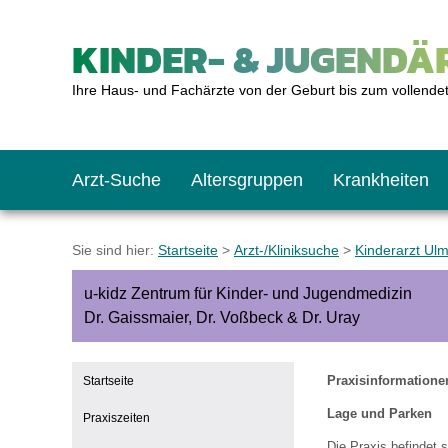
KINDER- & JUGENDÄR
Ihre Haus- und Fachärzte von der Geburt bis zum vollende
Arzt-Suche
Altersgruppen
Krankheiten
Das erste Jahr
Baby: U1 bis U6
Impfkalender
Notrufnummern
Notdienste
BMI-Rechner
Sie sind hier:
Startseite
>
Arzt-/Kliniksuche
>
Kinderarzt Ul
u-kidz Zentrum für Kinder- und Jugendmedizin
Kleinkinder
Kleinkind: U7 bis 
Impfen: Wann und w
Giftnotruf
Sozialpädiatrie
Körpergrößen-Rec
Dr. Gaissmaier, Dr. Voßbeck & Dr. Uray
Schulkinder
Schulkind: U10 bi
Was muss man bea
Hausapotheke
Gesundheitsämter
Blutdruckrechner
Praxisinformatione
Startseite
Lage und Parken
Praxiszeiten
Jugendliche
Teenager: J1 bis J
Impfreaktionen
Sofortmaßnahmen
Link-Tipps
Wachstum-Rechne
Die Praxis befindet 