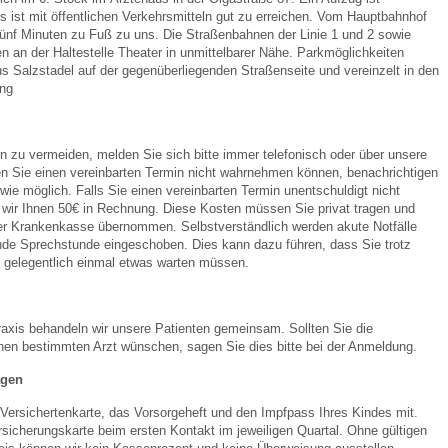
s ist mit öffentlichen Verkehrsmitteln gut zu erreichen. Vom Hauptbahnhof
ünf Minuten zu Fuß zu uns. Die Straßenbahnen der Linie 1 und 2 sowie
ten an der Haltestelle Theater in unmittelbarer Nähe. Parkmöglichkeiten
 Bildschirmmediengebrauch
 Salzstadel auf der gegenüberliegenden Straßenseite und vereinzelt in den
ng
 zu vermeiden, melden Sie sich bitte immer telefonisch oder über unsere
en Sie einen vereinbarten Termin nicht wahrnehmen können, benachrichtigen
rsorgen
 wie möglich. Falls Sie einen vereinbarten Termin unentschuldigt nicht
 wir Ihnen 50€ in Rechnung. Diese Kosten müssen Sie privat tragen und
rer Krankenkasse übernommen. Selbstverständlich werden akute Notfälle
fende Sprechstunde eingeschoben. Dies kann dazu führen, dass Sie trotz
erinnerung
der
s gelegentlich einmal etwas warten müssen.
ormationsflyer
axis behandeln wir unsere Patienten gemeinsam. Sollten Sie die
nen bestimmten Arzt wünschen, sagen Sie dies bitte bei der Anmeldung.
agen
d gestalten
e Versichertenkarte, das Vorsorgeheft und den Impfpass Ihres Kindes mit.
rsicherungskarte beim ersten Kontakt im jeweiligen Quartal. Ohne gültigen