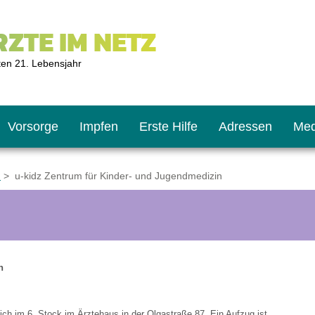
ZTE IM NETZ
ten 21. Lebensjahr
Vorsorge
Impfen
Erste Hilfe
Adressen
Med
m
> u-kidz Zentrum für Kinder- und Jugendmedizin
U9
ie oft?
hner
s U11
chten?
n
2
r
sich im 6. Stock im Ärztehaus in der Olgastraße 87. Ein Aufzug ist