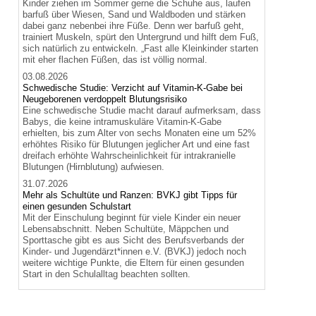
Kinder ziehen im Sommer gerne die Schuhe aus, laufen
barfuß über Wiesen, Sand und Waldboden und stärken
dabei ganz nebenbei ihre Füße. Denn wer barfuß geht,
trainiert Muskeln, spürt den Untergrund und hilft dem Fuß,
sich natürlich zu entwickeln. „Fast alle Kleinkinder starten
mit eher flachen Füßen, das ist völlig normal.
03.08.2026
Schwedische Studie: Verzicht auf Vitamin-K-Gabe bei
Neugeborenen verdoppelt Blutungsrisiko
Eine schwedische Studie macht darauf aufmerksam, dass
Babys, die keine intramuskuläre Vitamin-K-Gabe
erhielten, bis zum Alter von sechs Monaten eine um 52%
erhöhtes Risiko für Blutungen jeglicher Art und eine fast
dreifach erhöhte Wahrscheinlichkeit für intrakranielle
Blutungen (Hirnblutung) aufwiesen.
31.07.2026
Mehr als Schultüte und Ranzen: BVKJ gibt Tipps für
einen gesunden Schulstart
Mit der Einschulung beginnt für viele Kinder ein neuer
Lebensabschnitt. Neben Schultüte, Mäppchen und
Sporttasche gibt es aus Sicht des Berufsverbands der
Kinder- und Jugendärzt*innen e.V. (BVKJ) jedoch noch
weitere wichtige Punkte, die Eltern für einen gesunden
Start in den Schulalltag beachten sollten.