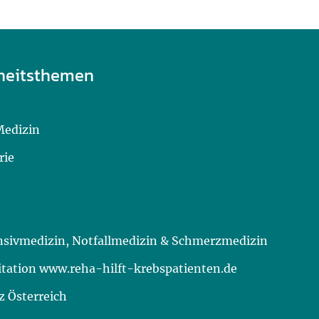
heitsthemen
Medizin
rie
ensivmedizin, Notfallmedizin & Schmerzmedizin
itation www.reha-hilft-krebspatienten.de
 Österreich