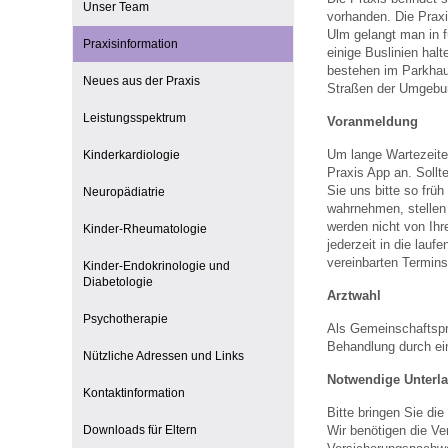
Unser Team
vorhanden. Die Praxi
Ulm gelangt man in f
Praxisinformation
einige Buslinien hal
Impfsicherheit
Notdienste
Empfehlungen zum
bestehen im Parkhaus
Neues aus der Praxis
Straßen der Umgebu
Leistungsspektrum
Voranmeldung
Häufige Fragen
Hörlexikon
Um lange Wartezeiten
Kinderkardiologie
Praxis App an. Sollt
Recht auf Impfung
Material zu den Vo
Sie uns bitte so früh
Neuropädiatrie
wahrnehmen, stellen
werden nicht von Ih
Kinder-Rheumatologie
jederzeit in die lau
Vorsorge- und Impf
Entwicklungskalen
vereinbarten Termin
Kinder-Endokrinologie und
Diabetologie
Arztwahl
Psychotherapie
Broschüren und Inf
Als Gemeinschaftspr
Behandlung durch ei
Nützliche Adressen und Links
Notwendige Unterl
Familienzeit gesun
Kontaktinformation
Bitte bringen Sie di
Downloads für Eltern
Wir benötigen die Ve