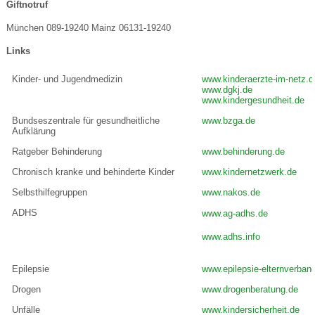
Giftnotruf
München 089-19240 Mainz 06131-19240
Links
Kinder- und Jugendmedizin
www.kinderaerzte-im-netz.d
www.dgkj.de
www.kindergesundheit.de
Bundseszentrale für gesundheitliche
www.bzga.de
Aufklärung
Ratgeber Behinderung
www.behinderung.de
Chronisch kranke und behinderte Kinder
www.kindernetzwerk.de
Selbsthilfegruppen
www.nakos.de
ADHS
www.ag-adhs.de
www.adhs.info
Epilepsie
www.epilepsie-elternverban
Drogen
www.drogenberatung.de
Unfälle
www.kindersicherheit.de