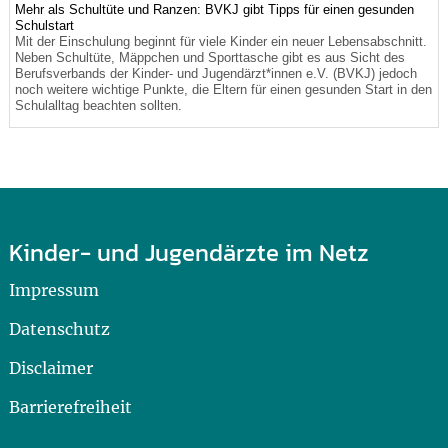
Mehr als Schultüte und Ranzen: BVKJ gibt Tipps für einen gesunden
Schulstart
Mit der Einschulung beginnt für viele Kinder ein neuer Lebensabschnitt.
Neben Schultüte, Mäppchen und Sporttasche gibt es aus Sicht des
Berufsverbands der Kinder- und Jugendärzt*innen e.V. (BVKJ) jedoch
noch weitere wichtige Punkte, die Eltern für einen gesunden Start in den
Schulalltag beachten sollten.
Kinder- und Jugendärzte im Netz
Impressum
Datenschutz
Disclaimer
Barrierefreiheit