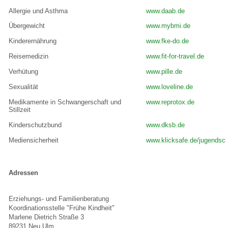
Allergie und Asthma
www.daab.de
Übergewicht
www.mybmi.de
Kinderernährung
www.fke-do.de
Reisemedizin
www.fit-for-travel.de
Verhütung
www.pille.de
Sexualität
www.loveline.de
Medikamente in Schwangerschaft und
www.reprotox.de
Stillzeit
Kinderschutzbund
www.dksb.de
Mediensicherheit
www.klicksafe.de/jugends
Adressen
Erziehungs- und Familienberatung
Koordinationsstelle "Frühe Kindheit"
Marlene Dietrich Straße 3
89231 Neu Ulm