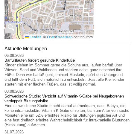
🔍
Leaflet
|
©
OpenStreetMap
contributors
Aktuelle Meldungen
06.08.2026
Barfußlaufen fördert gesunde Kinderfüße
Kinder ziehen im Sommer gerne die Schuhe aus, laufen barfuß über
Wiesen, Sand und Waldboden und stärken dabei ganz nebenbei ihre
Füße. Denn wer barfuß geht, trainiert Muskeln, spürt den Untergrund
und hilft dem Fuß, sich natürlich zu entwickeln. „Fast alle Kleinkinder
starten mit eher flachen Füßen, das ist völlig normal.
03.08.2026
Schwedische Studie: Verzicht auf Vitamin-K-Gabe bei Neugeborenen
verdoppelt Blutungsrisiko
Eine schwedische Studie macht darauf aufmerksam, dass Babys, die
keine intramuskuläre Vitamin-K-Gabe erhielten, bis zum Alter von sechs
Monaten eine um 52% erhöhtes Risiko für Blutungen jeglicher Art und
eine fast dreifach erhöhte Wahrscheinlichkeit für intrakranielle Blutungen
(Hirnblutung) aufwiesen.
31.07.2026