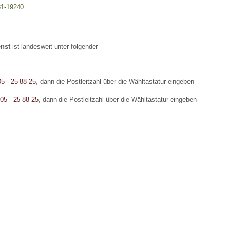
31-19240
 Bildschirmmediengebrauch
enst
ist landesweit unter folgender
5 - 25 88 25
, dann die Postleitzahl über die Wähltastatur eingeben
rsorgen
05 - 25 88 25
, dann die Postleitzahl über die Wähltastatur eingeben
erinnerung
der
ormationsflyer
d gestalten