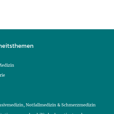
heitsthemen
Medizin
rie
ensivmedizin, Notfallmedizin & Schmerzmedizin