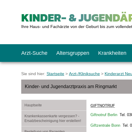
KINDER- & JUGENDÄR
Ihre Haus- und Fachärzte von der Geburt bis zum vollende
Arzt-Suche
Altersgruppen
Krankheiten
Das erste Jahr
Baby: U1 bis U6
Impfkalender
Notrufnummern
Notdienste
BMI-Rechner
Sie sind hier:
Startseite
>
Arzt-/Kliniksuche
>
Kinderarzt Ne
Kinder- und Jugendarztpraxis am Ringmarkt
Kleinkinder
Kleinkind: U7 bis 
Impfen: Wann und w
Giftnotruf
Sozialpädiatrie
Körpergrößen-Rec
Hauptseite
GIFTNOTRUF
Schulkinder
Schulkind: U10 bi
Was muss man bea
Hausapotheke
Gesundheitsämter
Blutdruckrechner
Giftnotruf Berlin
Tel. 03
Krankenkassenkarte vergessen? -
Ersatzbescheinigung hier erstellen!
Giftzentrale Bonn
Tel. 0
Jugendliche
Teenager: J1 bis J
Impfreaktionen
Sofortmaßnahmen
Link-Tipps
Wachstum-Rechne
Bestellung von Rezepten,