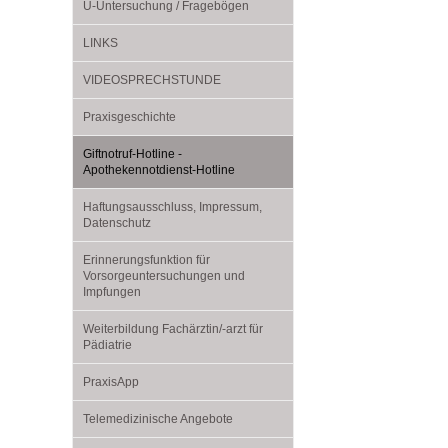
U0-Vorsorge
U-Untersuchung / Fragebögen
LINKS
VIDEOSPRECHSTUNDE
Praxisgeschichte
Giftnotruf-Hotline -
Apothekennotdienst-Hotline
Haftungsausschluss, Impressum,
Datenschutz
Erinnerungsfunktion für
Vorsorgeuntersuchungen und
Impfungen
Weiterbildung Fachärztin/-arzt für
Pädiatrie
PraxisApp
Telemedizinische Angebote