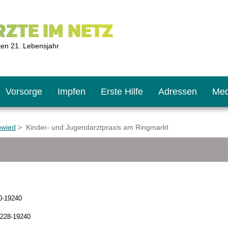
ZTE IM NETZ
ten 21. Lebensjahr
Vorsorge
Impfen
Erste Hilfe
Adressen
Med
uwied
> Kinder- und Jugendarztpraxis am Ringmarkt
U9
ie oft?
hner
s U11
chten?
0-19240
228-19240
2
r