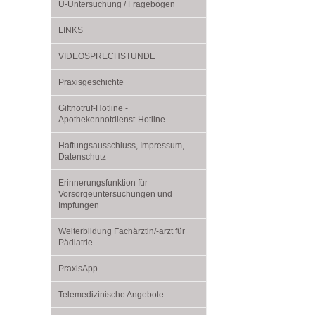
U0-Vorsorge
U-Untersuchung / Fragebögen
LINKS
VIDEOSPRECHSTUNDE
Praxisgeschichte
Giftnotruf-Hotline -
Apothekennotdienst-Hotline
Haftungsausschluss, Impressum,
Datenschutz
Erinnerungsfunktion für
Vorsorgeuntersuchungen und
Impfungen
Weiterbildung Fachärztin/-arzt für
Pädiatrie
PraxisApp
Telemedizinische Angebote