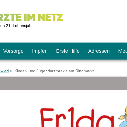
ZTE IM NETZ
ten 21. Lebensjahr
Vorsorge
Impfen
Erste Hilfe
Adressen
Med
uwied
> Kinder- und Jugendarztpraxis am Ringmarkt
U9
ie oft?
hner
s U11
chten?
2
r