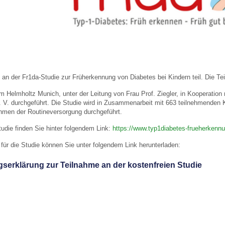
 Bildschirmmediengebrauch
an der Fr1da-Studie zur Früherkennung von Diabetes bei Kindern teil. Die Teiln
m Helmholtz Munich, unter der Leitung von Frau Prof. Ziegler, in Kooperatio
rsorgen
V. durchgeführt. Die Studie wird in Zusammenarbeit mit 663 teilnehmenden Ki
men der Routineversorgung durchgeführt.
erinnerung
der
tudie finden Sie hinter folgendem Link:
https://www.typ1diabetes-frueherkennu
 für die Studie können Sie unter folgendem Link herunterladen:
ormationsflyer
ngserklärung zur Teilnahme an der kostenfreien Studie
d gestalten