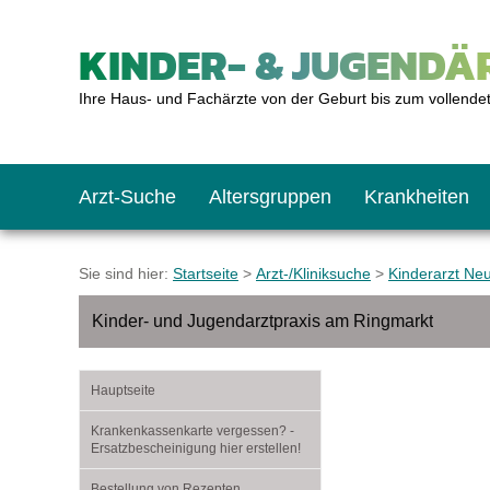
KINDER- & JUGENDÄR
Ihre Haus- und Fachärzte von der Geburt bis zum vollende
Arzt-Suche
Altersgruppen
Krankheiten
Das erste Jahr
Baby: U1 bis U6
Impfkalender
Notrufnummern
Notdienste
BMI-Rechner
Sie sind hier:
Startseite
>
Arzt-/Kliniksuche
>
Kinderarzt Ne
Kinder- und Jugendarztpraxis am Ringmarkt
Kleinkinder
Kleinkind: U7 bis 
Impfen: Wann und w
Giftnotruf
Sozialpädiatrie
Körpergrößen-Rec
Hauptseite
Schulkinder
Schulkind: U10 bi
Was muss man bea
Hausapotheke
Gesundheitsämter
Blutdruckrechner
Krankenkassenkarte vergessen? -
Ersatzbescheinigung hier erstellen!
Jugendliche
Teenager: J1 bis J
Impfreaktionen
Sofortmaßnahmen
Link-Tipps
Wachstum-Rechne
Bestellung von Rezepten,