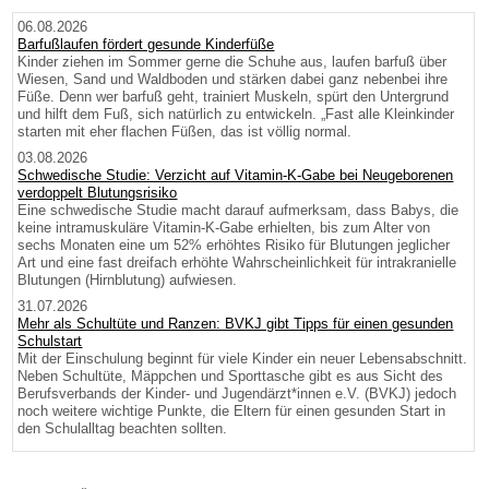
06.08.2026
Barfußlaufen fördert gesunde Kinderfüße
Kinder ziehen im Sommer gerne die Schuhe aus, laufen barfuß über
Wiesen, Sand und Waldboden und stärken dabei ganz nebenbei ihre
Füße. Denn wer barfuß geht, trainiert Muskeln, spürt den Untergrund
und hilft dem Fuß, sich natürlich zu entwickeln. „Fast alle Kleinkinder
starten mit eher flachen Füßen, das ist völlig normal.
03.08.2026
Schwedische Studie: Verzicht auf Vitamin-K-Gabe bei Neugeborenen
verdoppelt Blutungsrisiko
Eine schwedische Studie macht darauf aufmerksam, dass Babys, die
keine intramuskuläre Vitamin-K-Gabe erhielten, bis zum Alter von
sechs Monaten eine um 52% erhöhtes Risiko für Blutungen jeglicher
Art und eine fast dreifach erhöhte Wahrscheinlichkeit für intrakranielle
Blutungen (Hirnblutung) aufwiesen.
31.07.2026
Mehr als Schultüte und Ranzen: BVKJ gibt Tipps für einen gesunden
Schulstart
Mit der Einschulung beginnt für viele Kinder ein neuer Lebensabschnitt.
Neben Schultüte, Mäppchen und Sporttasche gibt es aus Sicht des
Berufsverbands der Kinder- und Jugendärzt*innen e.V. (BVKJ) jedoch
noch weitere wichtige Punkte, die Eltern für einen gesunden Start in
den Schulalltag beachten sollten.