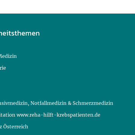
heitsthemen
Medizin
rie
ensivmedizin, Notfallmedizin & Schmerzmedizin
itation www.reha-hilft-krebspatienten.de
 Österreich