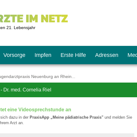
ZTE IM NETZ
ten 21. Lebensjahr
Vorsorge
Impfen
Erste Hilfe
Adressen
Med
ugendarztpraxis Neuenburg an Rhein...
 Dr. med. Cornelia Riel
U9
ie oft?
hner
etet eine Videosprechstunde an
s U11
chten?
e sich dazu in der
PraxisApp „Meine pädiatrische Praxis"
und melden Sie
/Ihrem Arzt an.
2
r