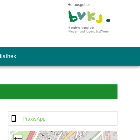
Herausgeber:
iathek
PraxisApp
+
−