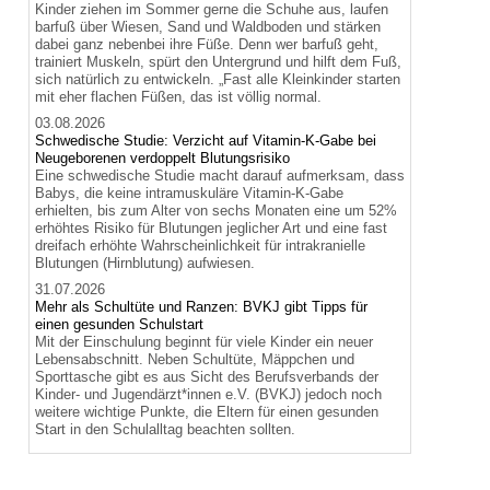
Kinder ziehen im Sommer gerne die Schuhe aus, laufen
barfuß über Wiesen, Sand und Waldboden und stärken
dabei ganz nebenbei ihre Füße. Denn wer barfuß geht,
trainiert Muskeln, spürt den Untergrund und hilft dem Fuß,
sich natürlich zu entwickeln. „Fast alle Kleinkinder starten
mit eher flachen Füßen, das ist völlig normal.
03.08.2026
Schwedische Studie: Verzicht auf Vitamin-K-Gabe bei
Neugeborenen verdoppelt Blutungsrisiko
Eine schwedische Studie macht darauf aufmerksam, dass
Babys, die keine intramuskuläre Vitamin-K-Gabe
erhielten, bis zum Alter von sechs Monaten eine um 52%
erhöhtes Risiko für Blutungen jeglicher Art und eine fast
dreifach erhöhte Wahrscheinlichkeit für intrakranielle
Blutungen (Hirnblutung) aufwiesen.
31.07.2026
Mehr als Schultüte und Ranzen: BVKJ gibt Tipps für
einen gesunden Schulstart
Mit der Einschulung beginnt für viele Kinder ein neuer
Lebensabschnitt. Neben Schultüte, Mäppchen und
Sporttasche gibt es aus Sicht des Berufsverbands der
Kinder- und Jugendärzt*innen e.V. (BVKJ) jedoch noch
weitere wichtige Punkte, die Eltern für einen gesunden
Start in den Schulalltag beachten sollten.