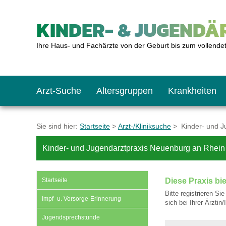
KINDER- & JUGENDÄR
Ihre Haus- und Fachärzte von der Geburt bis zum vollende
Arzt-Suche
Altersgruppen
Krankheiten
Das erste Jahr
Baby: U1 bis U6
Impfkalender
Notrufnummern
Notdienste
BMI-Rechner
Sie sind hier:
Startseite
>
Arzt-/Kliniksuche
> Kinder- und J
Kinder- und Jugendarztpraxis Neuenburg an Rhein -
Kleinkinder
Kleinkind: U7 bis 
Impfen: Wann und w
Giftnotruf
Sozialpädiatrie
Körpergrößen-Rec
Startseite
Diese Praxis bi
Schulkinder
Schulkind: U10 bi
Was muss man bea
Hausapotheke
Gesundheitsämter
Blutdruckrechner
Bitte registrieren Si
Impf- u. Vorsorge-Erinnerung
sich bei Ihrer Ärztin
Jugendsprechstunde
Jugendliche
Teenager: J1 bis J
Impfreaktionen
Sofortmaßnahmen
Link-Tipps
Wachstum-Rechne