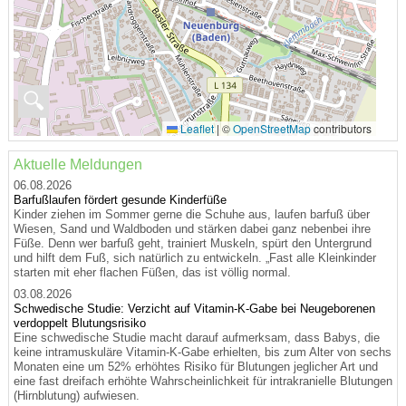
🔍
Leaflet
|
©
OpenStreetMap
contributors
Aktuelle Meldungen
06.08.2026
Barfußlaufen fördert gesunde Kinderfüße
Kinder ziehen im Sommer gerne die Schuhe aus, laufen barfuß über
Wiesen, Sand und Waldboden und stärken dabei ganz nebenbei ihre
Füße. Denn wer barfuß geht, trainiert Muskeln, spürt den Untergrund
und hilft dem Fuß, sich natürlich zu entwickeln. „Fast alle Kleinkinder
starten mit eher flachen Füßen, das ist völlig normal.
03.08.2026
Schwedische Studie: Verzicht auf Vitamin-K-Gabe bei Neugeborenen
verdoppelt Blutungsrisiko
Eine schwedische Studie macht darauf aufmerksam, dass Babys, die
keine intramuskuläre Vitamin-K-Gabe erhielten, bis zum Alter von sechs
Monaten eine um 52% erhöhtes Risiko für Blutungen jeglicher Art und
eine fast dreifach erhöhte Wahrscheinlichkeit für intrakranielle Blutungen
(Hirnblutung) aufwiesen.