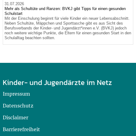
31.07.2026
Mehr als Schultüte und Ranzen: BVKJ gibt Tipps für einen gesunden
Schulstart
Mit der Einschulung beginnt für viele Kinder ein neuer Lebensabschnitt.
Neben Schultüte, Mäppchen und Sporttasche gibt es aus Sicht des
Berufsverbands der Kinder- und Jugendärzt*innen e.V. (BVKJ) jedoch
noch weitere wichtige Punkte, die Eltern für einen gesunden Start in den
Schulalltag beachten sollten.
Kinder- und Jugendärzte im Netz
Impressum
Datenschutz
Disclaimer
Barrierefreiheit