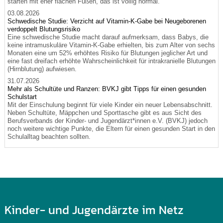
starten mit eher flachen Füßen, das ist völlig normal.
03.08.2026
Schwedische Studie: Verzicht auf Vitamin-K-Gabe bei Neugeborenen
verdoppelt Blutungsrisiko
Eine schwedische Studie macht darauf aufmerksam, dass Babys, die
keine intramuskuläre Vitamin-K-Gabe erhielten, bis zum Alter von sechs
Monaten eine um 52% erhöhtes Risiko für Blutungen jeglicher Art und
eine fast dreifach erhöhte Wahrscheinlichkeit für intrakranielle Blutungen
(Hirnblutung) aufwiesen.
31.07.2026
Mehr als Schultüte und Ranzen: BVKJ gibt Tipps für einen gesunden
Schulstart
Mit der Einschulung beginnt für viele Kinder ein neuer Lebensabschnitt.
Neben Schultüte, Mäppchen und Sporttasche gibt es aus Sicht des
Berufsverbands der Kinder- und Jugendärzt*innen e.V. (BVKJ) jedoch
noch weitere wichtige Punkte, die Eltern für einen gesunden Start in den
Schulalltag beachten sollten.
Kinder- und Jugendärzte im Netz