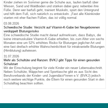
Kinder ziehen im Sommer gerne die Schuhe aus, laufen barfuß über
Wiesen, Sand und Waldboden und stärken dabei ganz nebenbei ihre
Füße. Denn wer barfuß geht, trainiert Muskeln, spürt den Untergrund
und hilft dem Fuß, sich natürlich zu entwickeln. „Fast alle Kleinkinder
starten mit eher flachen Füßen, das ist völlig normal.
03.08.2026
Schwedische Studie: Verzicht auf Vitamin-K-Gabe bei Neugeborenen
verdoppelt Blutungsrisiko
Eine schwedische Studie macht darauf aufmerksam, dass Babys, die
keine intramuskuläre Vitamin-K-Gabe erhielten, bis zum Alter von sechs
Monaten eine um 52% erhöhtes Risiko für Blutungen jeglicher Art und
eine fast dreifach erhöhte Wahrscheinlichkeit für intrakranielle Blutungen
(Hirnblutung) aufwiesen.
31.07.2026
Mehr als Schultüte und Ranzen: BVKJ gibt Tipps für einen gesunden
Schulstart
Mit der Einschulung beginnt für viele Kinder ein neuer Lebensabschnitt.
Neben Schultüte, Mäppchen und Sporttasche gibt es aus Sicht des
Berufsverbands der Kinder- und Jugendärzt*innen e.V. (BVKJ) jedoch
noch weitere wichtige Punkte, die Eltern für einen gesunden Start in den
Schulalltag beachten sollten.