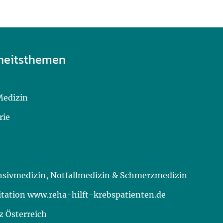
heitsthemen
Medizin
rie
ensivmedizin, Notfallmedizin & Schmerzmedizin
itation www.reha-hilft-krebspatienten.de
 Österreich