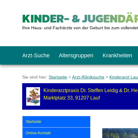
KINDER- & JUGENDÄR
Ihre Haus- und Fachärzte von der Geburt bis zum vollende
Arzt-Suche
Altersgruppen
Krankheiten
Das erste Jahr
Baby: U1 bis U6
Impfkalender
Notrufnummern
Notdienste
BMI-Rechner
Sie sind hier:
Startseite
>
Arzt-/Kliniksuche
>
Kinderarzt Lau
Kinderarztpraxis Dr. Steffen Leidig & Dr. H
Kleinkinder
Kleinkind: U7 bis 
Impfen: Wann und w
Giftnotruf
Sozialpädiatrie
Körpergrößen-Rec
Marktplatz 33, 91207 Lauf
Schulkinder
Schulkind: U10 bi
Was muss man bea
Hausapotheke
Gesundheitsämter
Blutdruckrechner
Startseite
Online-Kontakt
Jugendliche
Teenager: J1 bis J
Impfreaktionen
Sofortmaßnahmen
Link-Tipps
Wachstum-Rechne