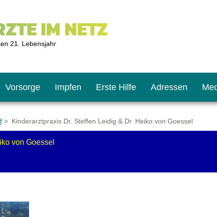
ZTE IM NETZ
ten 21. Lebensjahr
Vorsorge
Impfen
Erste Hilfe
Adressen
Med
f
> Kinderarztpraxis Dr. Steffen Leidig & Dr. Heiko von Goessel
eiko von Goessel
U9
ie oft?
hner
s U11
chten?
2
r