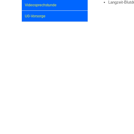
U0-Vorsorge
Langzeit-Blut
Videosprechstunde
U0-Vorsorge