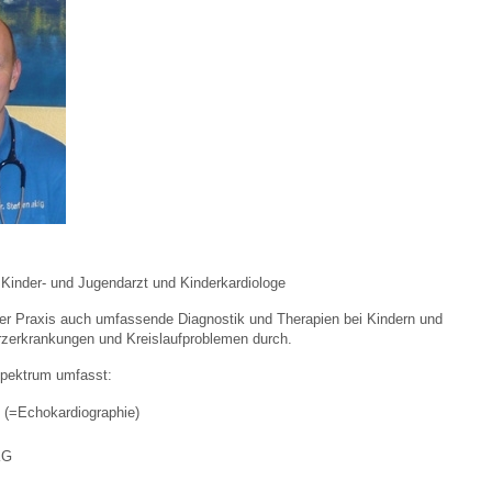
 Bildschirmmediengebrauch
rsorgen
erinnerung
der
st Kinder- und Jugendarzt und Kinderkardiologe
der Praxis auch umfassende Diagnostik und Therapien bei Kindern und
rzerkrankungen und Kreislaufproblemen durch.
ormationsflyer
pektrum umfasst:
l (=Echokardiographie)
d gestalten
KG