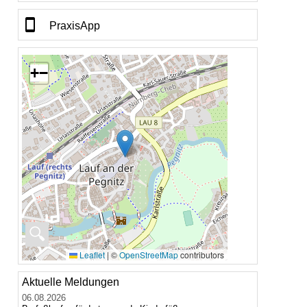
PraxisApp
+
−
🔍
Leaflet
|
©
OpenStreetMap
contributors
Aktuelle Meldungen
06.08.2026