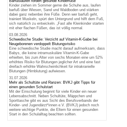
Barfußlaufen fördert gesunde Kinderfüße
Kinder ziehen im Sommer gerne die Schuhe aus, laufen
barfuß über Wiesen, Sand und Waldboden und stärken
dabei ganz nebenbei ihre Füße. Denn wer barfuß geht,
trainiert Muskeln, spürt den Untergrund und hilft dem Fuß,
sich natürlich zu entwickeln. „Fast alle Kleinkinder starten
mit eher flachen Füßen, das ist völlig normal.
03.08.2026
Schwedische Studie: Verzicht auf Vitamin-K-Gabe bei
Neugeborenen verdoppelt Blutungsrisiko
Eine schwedische Studie macht darauf aufmerksam, dass
Babys, die keine intramuskuläre Vitamin-K-Gabe
erhielten, bis zum Alter von sechs Monaten eine um 52%
erhöhtes Risiko für Blutungen jeglicher Art und eine fast
dreifach erhöhte Wahrscheinlichkeit für intrakranielle
Blutungen (Hirnblutung) aufwiesen.
31.07.2026
Mehr als Schultüte und Ranzen: BVKJ gibt Tipps für
einen gesunden Schulstart
Mit der Einschulung beginnt für viele Kinder ein neuer
Lebensabschnitt. Neben Schultüte, Mäppchen und
Sporttasche gibt es aus Sicht des Berufsverbands der
Kinder- und Jugendärzt*innen e.V. (BVKJ) jedoch noch
weitere wichtige Punkte, die Eltern für einen gesunden
Start in den Schulalltag beachten sollten.