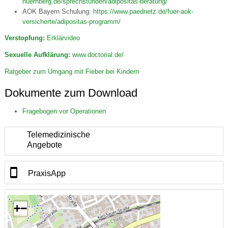
nuernberg.de/sprechstunden/adipositas-beratung/
AOK Bayern Schulung:
https://www.paednetz.de/fuer-aok-
versicherte/adipositas-programm/
Verstopfung:
Erklärvideo
Sexuelle Aufklärung:
www.doctorial.de/
Ratgeber zum Umgang mit Fieber bei Kindern
Dokumente zum Download
Fragebogen vor Operationen
Telemedizinische
Angebote
PraxisApp
+
−