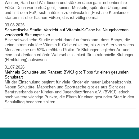
Wiesen, Sand und Waldboden und stärken dabei ganz nebenbei ihre
Füße. Denn wer barfuß geht, trainiert Muskeln, spürt den Untergrund
und hilft dem Fuß, sich natürlich zu entwickeln. „Fast alle Kleinkinder
starten mit eher flachen Füßen, das ist völlig normal.
03.08.2026
Schwedische Studie: Verzicht auf Vitamin-K-Gabe bei Neugeborenen
verdoppelt Blutungsrisiko
Eine schwedische Studie macht darauf aufmerksam, dass Babys, die
keine intramuskuläre Vitamin-K-Gabe erhielten, bis zum Alter von sechs
Monaten eine um 52% erhöhtes Risiko für Blutungen jeglicher Art und
eine fast dreifach erhöhte Wahrscheinlichkeit für intrakranielle Blutungen
(Hirnblutung) aufwiesen.
31.07.2026
Mehr als Schultüte und Ranzen: BVKJ gibt Tipps für einen gesunden
Schulstart
Mit der Einschulung beginnt für viele Kinder ein neuer Lebensabschnitt.
Neben Schultüte, Mäppchen und Sporttasche gibt es aus Sicht des
Berufsverbands der Kinder- und Jugendärzt*innen e.V. (BVKJ) jedoch
noch weitere wichtige Punkte, die Eltern für einen gesunden Start in den
Schulalltag beachten sollten.