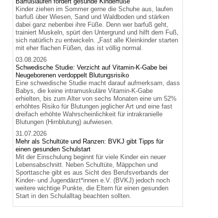
Barfußlaufen fördert gesunde Kinderfüße
Kinder ziehen im Sommer gerne die Schuhe aus, laufen
barfuß über Wiesen, Sand und Waldboden und stärken
dabei ganz nebenbei ihre Füße. Denn wer barfuß geht,
trainiert Muskeln, spürt den Untergrund und hilft dem Fuß,
sich natürlich zu entwickeln. „Fast alle Kleinkinder starten
mit eher flachen Füßen, das ist völlig normal.
03.08.2026
Schwedische Studie: Verzicht auf Vitamin-K-Gabe bei
Neugeborenen verdoppelt Blutungsrisiko
Eine schwedische Studie macht darauf aufmerksam, dass
Babys, die keine intramuskuläre Vitamin-K-Gabe
erhielten, bis zum Alter von sechs Monaten eine um 52%
erhöhtes Risiko für Blutungen jeglicher Art und eine fast
dreifach erhöhte Wahrscheinlichkeit für intrakranielle
Blutungen (Hirnblutung) aufwiesen.
31.07.2026
Mehr als Schultüte und Ranzen: BVKJ gibt Tipps für
einen gesunden Schulstart
Mit der Einschulung beginnt für viele Kinder ein neuer
Lebensabschnitt. Neben Schultüte, Mäppchen und
Sporttasche gibt es aus Sicht des Berufsverbands der
Kinder- und Jugendärzt*innen e.V. (BVKJ) jedoch noch
weitere wichtige Punkte, die Eltern für einen gesunden
Start in den Schulalltag beachten sollten.