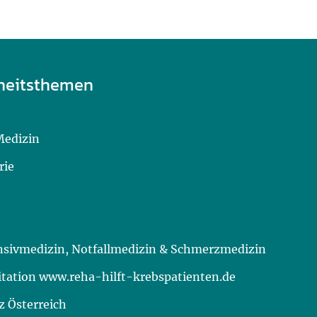
heitsthemen
Medizin
rie
ensivmedizin, Notfallmedizin & Schmerzmedizin
itation www.reha-hilft-krebspatienten.de
 Österreich