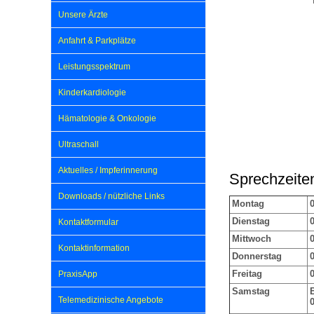
Unsere Ärzte
Impfsicherheit
Notdienste
Empfehlungen zum
Anfahrt & Parkplätze
Leistungsspektrum
Häufige Fragen
Hörlexikon
Kinderkardiologie
Hämatologie & Onkologie
Recht auf Impfung
Material zu den Vo
Ultraschall
Aktuelles / Impferinnerung
Sprechzeite
Vorsorge- und Impf
Entwicklungskalen
Downloads / nützliche Links
Montag
0
Dienstag
0
Kontaktformular
Broschüren und Inf
Mittwoch
0
Kontaktinformation
Donnerstag
0
Familienzeit gesun
Freitag
0
PraxisApp
Samstag
Telemedizinische Angebote
0