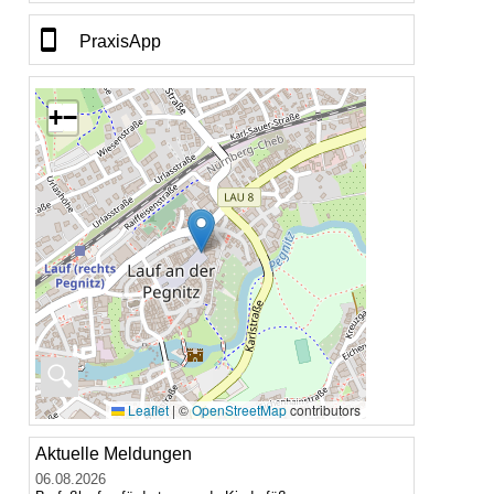
PraxisApp
+
−
🔍
Leaflet
|
©
OpenStreetMap
contributors
Aktuelle Meldungen
06.08.2026