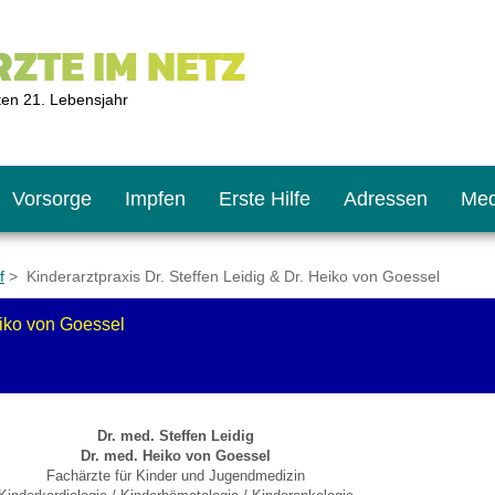
ZTE IM NETZ
ten 21. Lebensjahr
Vorsorge
Impfen
Erste Hilfe
Adressen
Med
f
> Kinderarztpraxis Dr. Steffen Leidig & Dr. Heiko von Goessel
eiko von Goessel
U9
ie oft?
hner
s U11
chten?
Dr. med. Steffen Leidig
Dr. med. Heiko von Goessel
Fachärzte für Kinder und Jugendmedizin
2
r