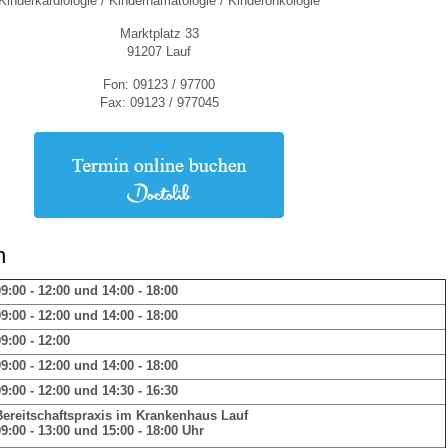
Kinderkardiologie / Kinderhämatologie / Kinderonkologie
Marktplatz 33
91207 Lauf
 Bildschirmmediengebrauch
Fon: 09123 / 97700
Fax: 09123 / 977045
rsorgen
n
erinnerung
der
9:00 - 12:00 und 14:00 - 18:00
9:00 - 12:00 und 14:00 - 18:00
ormationsflyer
9:00 - 12:00
9:00 - 12:00 und 14:00 - 18:00
d gestalten
9:00 - 12:00 und 14:30 - 16:30
Bereitschaftspraxis im Krankenhaus Lauf
9:00 - 13:00 und 15:00 - 18:00 Uhr