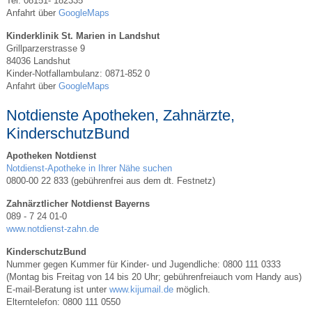
Tel: 08151- 182335
Anfahrt über
GoogleMaps
Kinderklinik St. Marien in Landshut
Grillparzerstrasse 9
84036 Landshut
Kinder-Notfallambulanz: 0871-852 0
Anfahrt über
GoogleMaps
Notdienste Apotheken, Zahnärzte,
KinderschutzBund
Apotheken Notdienst
Notdienst-Apotheke in Ihrer Nähe suchen
0800-00 22 833 (gebührenfrei aus dem dt. Festnetz)
Zahnärztlicher Notdienst Bayerns
089 - 7 24 01-0
www.notdienst-zahn.de
KinderschutzBund
Nummer gegen Kummer für Kinder- und Jugendliche: 0800 111 0333
(Montag bis Freitag von 14 bis 20 Uhr; gebührenfreiauch vom Handy aus)
E-mail-Beratung ist unter
www.kijumail.de
möglich.
Elterntelefon: 0800 111 0550