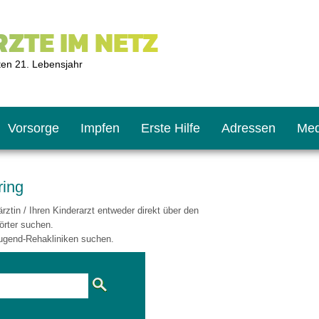
ZTE IM NETZ
ten 21. Lebensjahr
Vorsorge
Impfen
Erste Hilfe
Adressen
Med
ring
ztin / Ihren Kinderarzt entweder direkt über den
U9
ie oft?
hner
örter suchen.
ugend-Rehakliniken suchen.
s U11
chten?
2
r