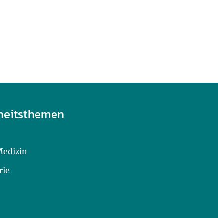
heitsthemen
Medizin
rie