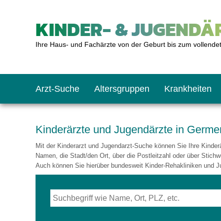
KINDER- & JUGENDÄR
Ihre Haus- und Fachärzte von der Geburt bis zum vollende
Arzt-Suche
Altersgruppen
Krankheiten
Das erste Jahr
Baby: U1 bis U6
Impfkalender
Notrufnummern
Notdienste
BMI-Rechner
Kinderärzte und Jugendärzte in Germe
Mit der Kinderarzt und Jugendarzt-Suche können Sie Ihre Kinderär
Kleinkinder
Kleinkind: U7 bis 
Impfen: Wann und w
Giftnotruf
Sozialpädiatrie
Körpergrößen-Rec
Namen, die Stadt/den Ort, über die Postleitzahl oder über Stichw
Auch können Sie hierüber bundesweit Kinder-Rehakliniken und J
Schulkinder
Schulkind: U10 bi
Was muss man bea
Hausapotheke
Gesundheitsämter
Blutdruckrechner
Jugendliche
Teenager: J1 bis J
Impfreaktionen
Sofortmaßnahmen
Link-Tipps
Wachstum-Rechne