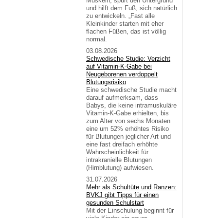
Muskeln, spürt den Untergrund
und hilft dem Fuß, sich natürlich
zu entwickeln. „Fast alle
Kleinkinder starten mit eher
flachen Füßen, das ist völlig
normal.
03.08.2026
Schwedische Studie: Verzicht
auf Vitamin-K-Gabe bei
Neugeborenen verdoppelt
Blutungsrisiko
Eine schwedische Studie macht
darauf aufmerksam, dass
Babys, die keine intramuskuläre
Vitamin-K-Gabe erhielten, bis
zum Alter von sechs Monaten
eine um 52% erhöhtes Risiko
für Blutungen jeglicher Art und
eine fast dreifach erhöhte
Wahrscheinlichkeit für
intrakranielle Blutungen
(Hirnblutung) aufwiesen.
31.07.2026
Mehr als Schultüte und Ranzen:
BVKJ gibt Tipps für einen
gesunden Schulstart
Mit der Einschulung beginnt für