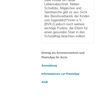
viele Kinder ein neuer
Lebensabschnitt. Neben
Schultüte, Mäppchen und
Sporttasche gibt es aus Sicht
des Berufsverbands der Kinder-
und Jugendärzt*innen e.V.
(BVKJ) jedoch noch weitere
wichtige Punkte, die Eltern für
einen gesunden Start in den
Schulalltag beachten sollten.
Eintrag ins Ärzteverzeichnis und
PraxisApp für Ärzte
Anmeldung
Informationen zur PraxisApp
AGB