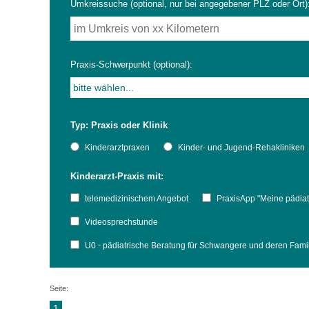
Umkreissuche (optional, nur bei angegebener PLZ oder Ort)
Impfsicherheit
Notdienste
Empfehlungen zum
Praxis-Schwerpunkt (optional):
Häufige Fragen
Hörlexikon
Typ: Praxis oder Klinik
Recht auf Impfung
Material zu den Vo
Kinderarztpraxen
Kinder- und Jugend-Rehakliniken
Kinderarzt-Praxis mit:
Vorsorge- und Impf
Entwicklungskalen
telemedizinischem Angebot
PraxisApp "Meine pädiat
Broschüren und Inf
Videosprechstunde
U0 - pädiatrische Beratung für Schwangere und deren Fam
Familienzeit gesun
Seite:
1