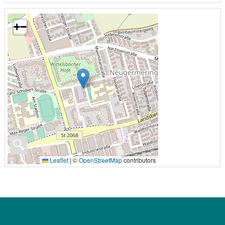
+
−
🔍
Leaflet
|
©
OpenStreetMap
contributors