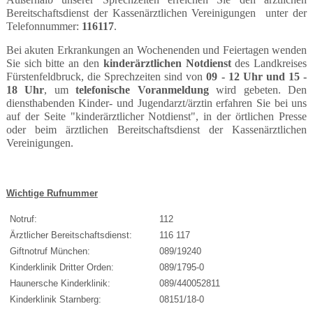
Bereitschaftsdienst der Kassenärztlichen Vereinigungen unter der
Telefonnummer:
116117
.
Bei akuten Erkrankungen an Wochenenden und Feiertagen wenden
Sie sich bitte an den
kinderärztlichen Notdienst
des Landkreises
Fürstenfeldbruck, die Sprechzeiten sind von
09 - 12 Uhr und 15 -
18 Uhr
, um
telefonische Voranmeldung
wird gebeten. Den
diensthabenden Kinder- und Jugendarzt/ärztin erfahren Sie bei uns
auf der Seite "kinderärztlicher Notdienst", in der örtlichen Presse
oder beim ärztlichen Bereitschaftsdienst der Kassenärztlichen
Vereinigungen.
Wichtige Rufnummer
Notruf:
112
Ärztlicher Bereitschaftsdienst:
116 117
Giftnotruf München:
089/19240
Kinderklinik Dritter Orden:
089/1795-0
Haunersche Kinderklinik:
089/440052811
Kinderklinik Starnberg:
08151/18-0