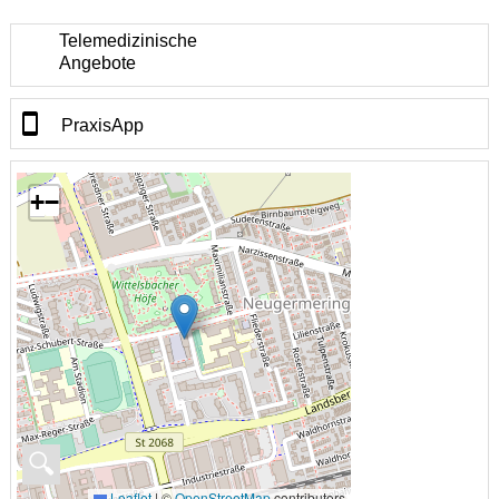
Telemedizinische
Angebote
PraxisApp
+
−
🔍
Leaflet
|
©
OpenStreetMap
contributors