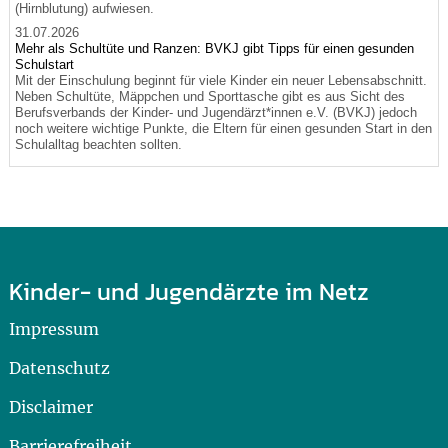
(Hirnblutung) aufwiesen.
31.07.2026
Mehr als Schultüte und Ranzen: BVKJ gibt Tipps für einen gesunden
Schulstart
Mit der Einschulung beginnt für viele Kinder ein neuer Lebensabschnitt.
Neben Schultüte, Mäppchen und Sporttasche gibt es aus Sicht des
Berufsverbands der Kinder- und Jugendärzt*innen e.V. (BVKJ) jedoch
noch weitere wichtige Punkte, die Eltern für einen gesunden Start in den
Schulalltag beachten sollten.
Kinder- und Jugendärzte im Netz
Impressum
Datenschutz
Disclaimer
Barrierefreiheit