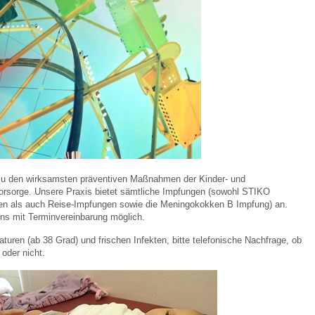
 Bildschirmmediengebrauch
rsorgen
u den wirksamsten präventiven Maßnahmen der Kinder- und
erinnerung
der
rsorge. Unsere Praxis bietet sämtliche Impfungen (sowohl STIKO
n als auch Reise-Impfungen sowie die Meningokokken B Impfung) an.
uns mit Terminvereinbarung möglich.
ormationsflyer
turen (ab 38 Grad) und frischen Infekten, bitte telefonische Nachfrage, ob
 oder nicht.
d gestalten