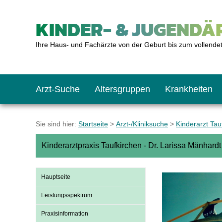
KINDER- & JUGENDÄR
Ihre Haus- und Fachärzte von der Geburt bis zum vollende
Arzt-Suche
Altersgruppen
Krankheiten
Das erste Jahr
Baby: U1 bis U6
Impfkalender
Notrufnummern
Notdienste
BMI-Rechner
Sie sind hier:
Startseite
>
Arzt-/Kliniksuche
>
Kinderarzt Tau
Kinderarztpraxis Taufkirchen - Dr. Larissa Mänhardt 
Kleinkinder
Kleinkind: U7 bis 
Impfen: Wann und w
Giftnotruf
Sozialpädiatrie
Körpergrößen-Rec
Hauptseite
Schulkinder
Schulkind: U10 bi
Was muss man bea
Hausapotheke
Gesundheitsämter
Blutdruckrechner
Leistungsspektrum
Praxisinformation
Jugendliche
Teenager: J1 bis J
Impfreaktionen
Sofortmaßnahmen
Link-Tipps
Wachstum-Rechne