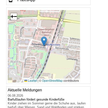
+
−
🔍
Leaflet
|
©
OpenStreetMap
contributors
Aktuelle Meldungen
06.08.2026
Barfußlaufen fördert gesunde Kinderfüße
Kinder ziehen im Sommer gerne die Schuhe aus, laufen
barfuß über Wiesen, Sand und Waldboden und stärken