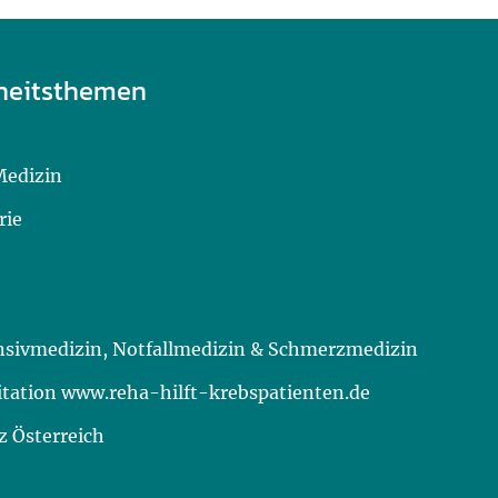
heitsthemen
Medizin
rie
ensivmedizin, Notfallmedizin & Schmerzmedizin
itation www.reha-hilft-krebspatienten.de
 Österreich