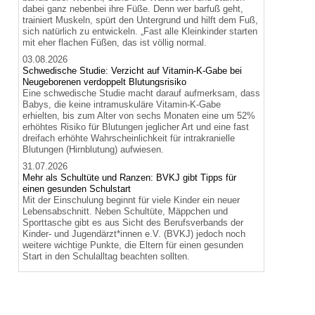
dabei ganz nebenbei ihre Füße. Denn wer barfuß geht,
trainiert Muskeln, spürt den Untergrund und hilft dem Fuß,
sich natürlich zu entwickeln. „Fast alle Kleinkinder starten
mit eher flachen Füßen, das ist völlig normal.
03.08.2026
Schwedische Studie: Verzicht auf Vitamin-K-Gabe bei
Neugeborenen verdoppelt Blutungsrisiko
Eine schwedische Studie macht darauf aufmerksam, dass
Babys, die keine intramuskuläre Vitamin-K-Gabe
erhielten, bis zum Alter von sechs Monaten eine um 52%
erhöhtes Risiko für Blutungen jeglicher Art und eine fast
dreifach erhöhte Wahrscheinlichkeit für intrakranielle
Blutungen (Hirnblutung) aufwiesen.
31.07.2026
Mehr als Schultüte und Ranzen: BVKJ gibt Tipps für
einen gesunden Schulstart
Mit der Einschulung beginnt für viele Kinder ein neuer
Lebensabschnitt. Neben Schultüte, Mäppchen und
Sporttasche gibt es aus Sicht des Berufsverbands der
Kinder- und Jugendärzt*innen e.V. (BVKJ) jedoch noch
weitere wichtige Punkte, die Eltern für einen gesunden
Start in den Schulalltag beachten sollten.