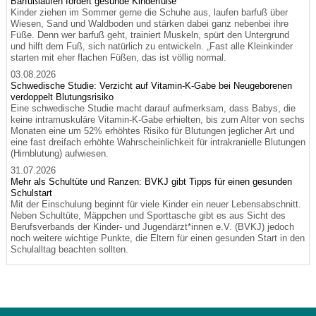
Barfußlaufen fördert gesunde Kinderfüße
Kinder ziehen im Sommer gerne die Schuhe aus, laufen barfuß über
Wiesen, Sand und Waldboden und stärken dabei ganz nebenbei ihre
Füße. Denn wer barfuß geht, trainiert Muskeln, spürt den Untergrund
und hilft dem Fuß, sich natürlich zu entwickeln. „Fast alle Kleinkinder
starten mit eher flachen Füßen, das ist völlig normal.
03.08.2026
Schwedische Studie: Verzicht auf Vitamin-K-Gabe bei Neugeborenen
verdoppelt Blutungsrisiko
Eine schwedische Studie macht darauf aufmerksam, dass Babys, die
keine intramuskuläre Vitamin-K-Gabe erhielten, bis zum Alter von sechs
Monaten eine um 52% erhöhtes Risiko für Blutungen jeglicher Art und
eine fast dreifach erhöhte Wahrscheinlichkeit für intrakranielle Blutungen
(Hirnblutung) aufwiesen.
31.07.2026
Mehr als Schultüte und Ranzen: BVKJ gibt Tipps für einen gesunden
Schulstart
Mit der Einschulung beginnt für viele Kinder ein neuer Lebensabschnitt.
Neben Schultüte, Mäppchen und Sporttasche gibt es aus Sicht des
Berufsverbands der Kinder- und Jugendärzt*innen e.V. (BVKJ) jedoch
noch weitere wichtige Punkte, die Eltern für einen gesunden Start in den
Schulalltag beachten sollten.