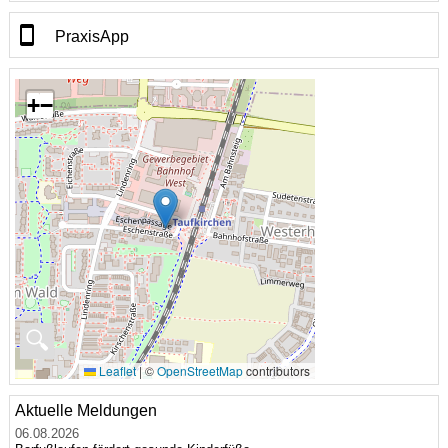
PraxisApp
+
−
🔍
Leaflet
|
©
OpenStreetMap
contributors
Aktuelle Meldungen
06.08.2026