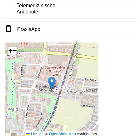
Telemedizinische
Angebote
PraxisApp
+
−
🔍
Leaflet
|
©
OpenStreetMap
contributors