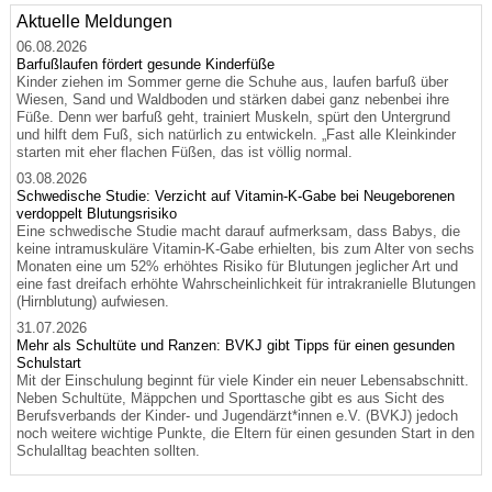
Aktuelle Meldungen
06.08.2026
Barfußlaufen fördert gesunde Kinderfüße
Kinder ziehen im Sommer gerne die Schuhe aus, laufen barfuß über
Wiesen, Sand und Waldboden und stärken dabei ganz nebenbei ihre
Füße. Denn wer barfuß geht, trainiert Muskeln, spürt den Untergrund
und hilft dem Fuß, sich natürlich zu entwickeln. „Fast alle Kleinkinder
starten mit eher flachen Füßen, das ist völlig normal.
03.08.2026
Schwedische Studie: Verzicht auf Vitamin-K-Gabe bei Neugeborenen
verdoppelt Blutungsrisiko
Eine schwedische Studie macht darauf aufmerksam, dass Babys, die
keine intramuskuläre Vitamin-K-Gabe erhielten, bis zum Alter von sechs
Monaten eine um 52% erhöhtes Risiko für Blutungen jeglicher Art und
eine fast dreifach erhöhte Wahrscheinlichkeit für intrakranielle Blutungen
(Hirnblutung) aufwiesen.
31.07.2026
Mehr als Schultüte und Ranzen: BVKJ gibt Tipps für einen gesunden
Schulstart
Mit der Einschulung beginnt für viele Kinder ein neuer Lebensabschnitt.
Neben Schultüte, Mäppchen und Sporttasche gibt es aus Sicht des
Berufsverbands der Kinder- und Jugendärzt*innen e.V. (BVKJ) jedoch
noch weitere wichtige Punkte, die Eltern für einen gesunden Start in den
Schulalltag beachten sollten.