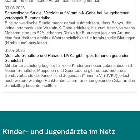
starten mit eher flachen Füßen, das ist völlig normal.
03.08.2026
Schwedische Studie: Verzicht auf Vitamin-K-Gabe bei Neugeborenen
verdoppelt Blutungsrisiko
Eine schwedische Studie macht darauf aufmerksam, dass Babys, die
keine intramuskuläre Vitamin-K-Gabe erhielten, bis zum Alter von sechs
Monaten eine um 52% erhöhtes Risiko für Blutungen jeglicher Art und
eine fast dreifach erhöhte Wahrscheinlichkeit für intrakranielle Blutungen
(Hirnblutung) aufwiesen.
31.07.2026
Mehr als Schultüte und Ranzen: BVKJ gibt Tipps für einen gesunden
Schulstart
Mit der Einschulung beginnt für viele Kinder ein neuer Lebensabschnitt.
Neben Schultüte, Mäppchen und Sporttasche gibt es aus Sicht des
Berufsverbands der Kinder- und Jugendärzt*innen e.V. (BVKJ) jedoch
noch weitere wichtige Punkte, die Eltern für einen gesunden Start in den
Schulalltag beachten sollten.
Kinder- und Jugendärzte im Netz