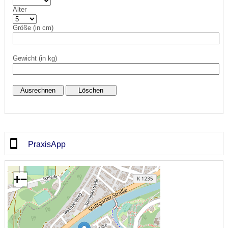
Alter
Größe (in cm)
Gewicht (in kg)
PraxisApp
+
−