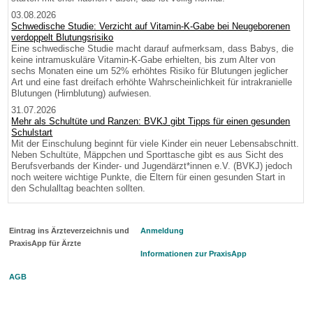
03.08.2026
Schwedische Studie: Verzicht auf Vitamin-K-Gabe bei Neugeborenen
verdoppelt Blutungsrisiko
Eine schwedische Studie macht darauf aufmerksam, dass Babys, die
keine intramuskuläre Vitamin-K-Gabe erhielten, bis zum Alter von
sechs Monaten eine um 52% erhöhtes Risiko für Blutungen jeglicher
Art und eine fast dreifach erhöhte Wahrscheinlichkeit für intrakranielle
Blutungen (Hirnblutung) aufwiesen.
31.07.2026
Mehr als Schultüte und Ranzen: BVKJ gibt Tipps für einen gesunden
Schulstart
Mit der Einschulung beginnt für viele Kinder ein neuer Lebensabschnitt.
Neben Schultüte, Mäppchen und Sporttasche gibt es aus Sicht des
Berufsverbands der Kinder- und Jugendärzt*innen e.V. (BVKJ) jedoch
noch weitere wichtige Punkte, die Eltern für einen gesunden Start in
den Schulalltag beachten sollten.
Eintrag ins Ärzteverzeichnis und
Anmeldung
PraxisApp für Ärzte
Informationen zur PraxisApp
AGB