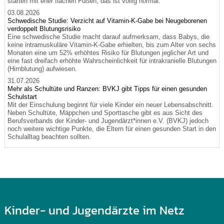
starten mit eher flachen Füßen, das ist völlig normal.
03.08.2026
Schwedische Studie: Verzicht auf Vitamin-K-Gabe bei Neugeborenen
verdoppelt Blutungsrisiko
Eine schwedische Studie macht darauf aufmerksam, dass Babys, die
keine intramuskuläre Vitamin-K-Gabe erhielten, bis zum Alter von sechs
Monaten eine um 52% erhöhtes Risiko für Blutungen jeglicher Art und
eine fast dreifach erhöhte Wahrscheinlichkeit für intrakranielle Blutungen
(Hirnblutung) aufwiesen.
31.07.2026
Mehr als Schultüte und Ranzen: BVKJ gibt Tipps für einen gesunden
Schulstart
Mit der Einschulung beginnt für viele Kinder ein neuer Lebensabschnitt.
Neben Schultüte, Mäppchen und Sporttasche gibt es aus Sicht des
Berufsverbands der Kinder- und Jugendärzt*innen e.V. (BVKJ) jedoch
noch weitere wichtige Punkte, die Eltern für einen gesunden Start in den
Schulalltag beachten sollten.
Kinder- und Jugendärzte im Netz