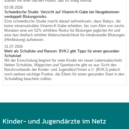
starten mit eher flachen Füßen, das ist völlig normal.
03.08.2026
Schwedische Studie: Verzicht auf Vitamin-K-Gabe bei Neugeborenen
verdoppelt Blutungsrisiko
Eine schwedische Studie macht darauf aufmerksam, dass Babys, die
keine intramuskuläre Vitamin-K-Gabe erhielten, bis zum Alter von sechs
Monaten eine um 52% erhöhtes Risiko für Blutungen jeglicher Art und
eine fast dreifach erhöhte Wahrscheinlichkeit für intrakranielle Blutungen
(Hirnblutung) aufwiesen.
31.07.2026
Mehr als Schultüte und Ranzen: BVKJ gibt Tipps für einen gesunden
Schulstart
Mit der Einschulung beginnt für viele Kinder ein neuer Lebensabschnitt.
Neben Schultüte, Mäppchen und Sporttasche gibt es aus Sicht des
Berufsverbands der Kinder- und Jugendärzt*innen e.V. (BVKJ) jedoch
noch weitere wichtige Punkte, die Eltern für einen gesunden Start in den
Schulalltag beachten sollten.
Kinder- und Jugendärzte im Netz