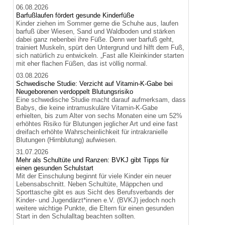
06.08.2026
Barfußlaufen fördert gesunde Kinderfüße
Kinder ziehen im Sommer gerne die Schuhe aus, laufen
barfuß über Wiesen, Sand und Waldboden und stärken
dabei ganz nebenbei ihre Füße. Denn wer barfuß geht,
trainiert Muskeln, spürt den Untergrund und hilft dem Fuß,
sich natürlich zu entwickeln. „Fast alle Kleinkinder starten
mit eher flachen Füßen, das ist völlig normal.
03.08.2026
Schwedische Studie: Verzicht auf Vitamin-K-Gabe bei
Neugeborenen verdoppelt Blutungsrisiko
Eine schwedische Studie macht darauf aufmerksam, dass
Babys, die keine intramuskuläre Vitamin-K-Gabe
erhielten, bis zum Alter von sechs Monaten eine um 52%
erhöhtes Risiko für Blutungen jeglicher Art und eine fast
dreifach erhöhte Wahrscheinlichkeit für intrakranielle
Blutungen (Hirnblutung) aufwiesen.
31.07.2026
Mehr als Schultüte und Ranzen: BVKJ gibt Tipps für
einen gesunden Schulstart
Mit der Einschulung beginnt für viele Kinder ein neuer
Lebensabschnitt. Neben Schultüte, Mäppchen und
Sporttasche gibt es aus Sicht des Berufsverbands der
Kinder- und Jugendärzt*innen e.V. (BVKJ) jedoch noch
weitere wichtige Punkte, die Eltern für einen gesunden
Start in den Schulalltag beachten sollten.