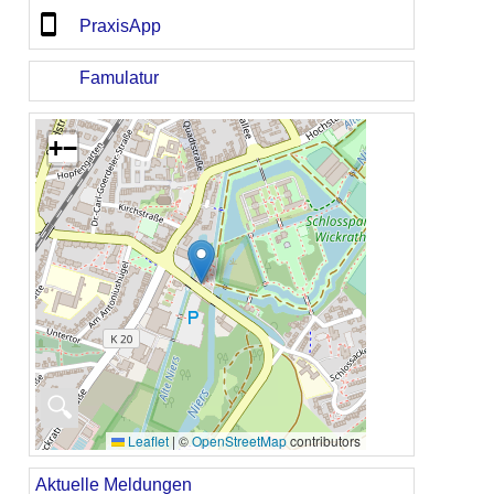
PraxisApp
Famulatur
+
−
🔍
Leaflet
|
©
OpenStreetMap
contributors
Aktuelle Meldungen