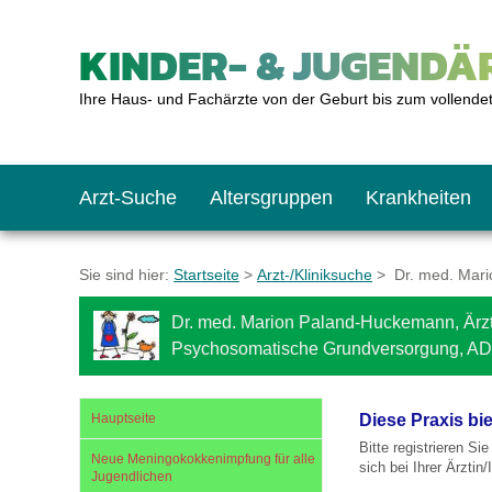
KINDER- & JUGENDÄR
Ihre Haus- und Fachärzte von der Geburt bis zum vollende
Arzt-Suche
Altersgruppen
Krankheiten
Das erste Jahr
Baby: U1 bis U6
Impfkalender
Notrufnummern
Notdienste
BMI-Rechner
Sie sind hier:
Startseite
>
Arzt-/Kliniksuche
> Dr. med. Mario
Dr. med. Marion Paland-Huckemann, Ärzt
Kleinkinder
Kleinkind: U7 bis 
Impfen: Wann und w
Giftnotruf
Sozialpädiatrie
Körpergrößen-Rec
Psychosomatische Grundversorgung, A
Schulkinder
Schulkind: U10 bi
Was muss man bea
Hausapotheke
Gesundheitsämter
Blutdruckrechner
Hauptseite
Diese Praxis bi
Bitte registrieren Si
Neue Meningokokkenimpfung für alle
sich bei Ihrer Ärztin
Jugendlichen
Jugendliche
Teenager: J1 bis J
Impfreaktionen
Sofortmaßnahmen
Link-Tipps
Wachstum-Rechne