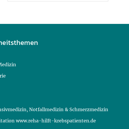
heitsthemen
Medizin
rie
ensivmedizin, Notfallmedizin & Schmerzmedizin
itation www.reha-hilft-krebspatienten.de