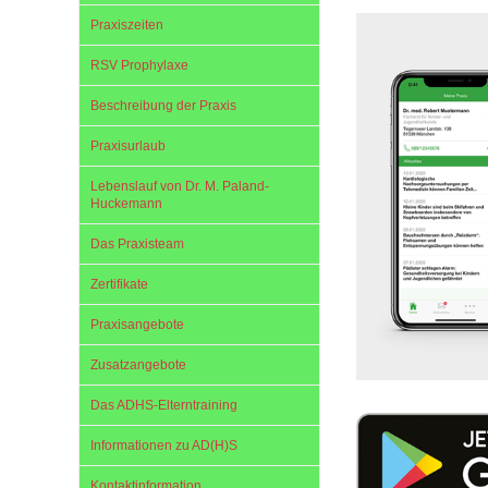
Praxiszeiten
Impfsicherheit
Notdienste
Empfehlungen zum
RSV Prophylaxe
Beschreibung der Praxis
Häufige Fragen
Hörlexikon
Praxisurlaub
Lebenslauf von Dr. M. Paland-
Huckemann
Recht auf Impfung
Material zu den Vo
Das Praxisteam
Vorsorge- und Impf
Entwicklungskalen
Zertifikate
Praxisangebote
Broschüren und Inf
Zusatzangebote
Das ADHS-Elterntraining
Familienzeit gesun
Informationen zu AD(H)S
Kontaktinformation