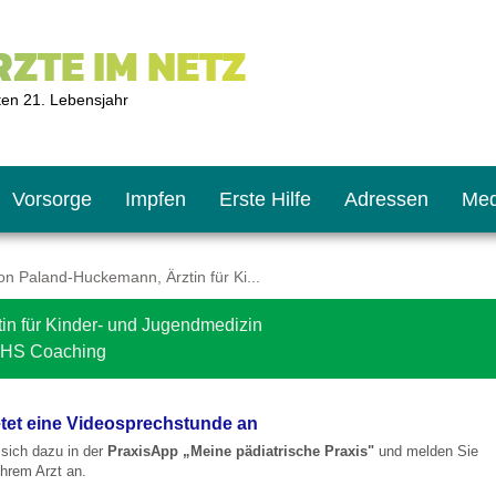
ZTE IM NETZ
ten 21. Lebensjahr
Vorsorge
Impfen
Erste Hilfe
Adressen
Med
n Paland-Huckemann, Ärztin für Ki...
in für Kinder- und Jugendmedizin
U9
ie oft?
hner
DHS Coaching
s U11
chten?
etet eine Videosprechstunde an
e sich dazu in der
PraxisApp „Meine pädiatrische Praxis"
und melden Sie
/Ihrem Arzt an.
2
r