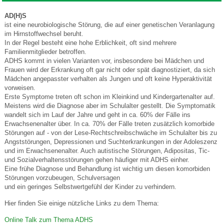
AD(H)S
ist eine neurobiologische Störung, die auf einer genetischen Veranlagung
im Hirnstoffwechsel beruht.
In der Regel besteht eine hohe Erblichkeit, oft sind mehrere
Familienmitglieder betroffen.
ADHS kommt in vielen Varianten vor, insbesondere bei Mädchen und
Frauen wird der Erkrankung oft gar nicht oder spät diagnostiziert, da sich
Mädchen angepasster verhalten als Jungen und oft keine Hyperaktivität
vorweisen.
Erste Symptome treten oft schon im Kleinkind und Kindergartenalter auf.
Meistens wird die Diagnose aber im Schulalter gestellt. Die Symptomatik
wandelt sich im Lauf der Jahre und geht in ca. 60% der Fälle ins
Erwachsenenalter über. In ca. 70% der Fälle treten zusätzlich komorbide
Störungen auf - von der Lese-Rechtschreibschwäche im Schulalter bis zu
Angststörungen, Depressionen und Suchterkrankungen in der Adoleszenz
und im Erwachsenenalter. Auch autistische Störungen, Adipositas, Tic-
und Sozialverhaltensstörungen gehen häufiger mit ADHS einher.
Eine frühe Diagnose und Behandlung ist wichtig um diesen komorbiden
Störungen vorzubeugen, Schulversagen
und ein geringes Selbstwertgefühl der Kinder zu verhindern.
Hier finden Sie einige nützliche Links zu dem Thema:
Online Talk zum Thema ADHS