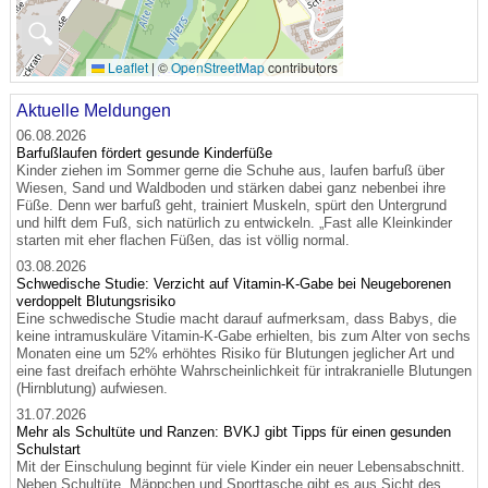
🔍
Leaflet
|
©
OpenStreetMap
contributors
Aktuelle Meldungen
06.08.2026
Barfußlaufen fördert gesunde Kinderfüße
Kinder ziehen im Sommer gerne die Schuhe aus, laufen barfuß über
Wiesen, Sand und Waldboden und stärken dabei ganz nebenbei ihre
Füße. Denn wer barfuß geht, trainiert Muskeln, spürt den Untergrund
und hilft dem Fuß, sich natürlich zu entwickeln. „Fast alle Kleinkinder
starten mit eher flachen Füßen, das ist völlig normal.
03.08.2026
Schwedische Studie: Verzicht auf Vitamin-K-Gabe bei Neugeborenen
verdoppelt Blutungsrisiko
Eine schwedische Studie macht darauf aufmerksam, dass Babys, die
keine intramuskuläre Vitamin-K-Gabe erhielten, bis zum Alter von sechs
Monaten eine um 52% erhöhtes Risiko für Blutungen jeglicher Art und
eine fast dreifach erhöhte Wahrscheinlichkeit für intrakranielle Blutungen
(Hirnblutung) aufwiesen.
31.07.2026
Mehr als Schultüte und Ranzen: BVKJ gibt Tipps für einen gesunden
Schulstart
Mit der Einschulung beginnt für viele Kinder ein neuer Lebensabschnitt.
Neben Schultüte, Mäppchen und Sporttasche gibt es aus Sicht des