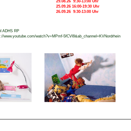
26 9:30-13:00 Uhr
6 16:00-19:30 Uhr
9.26 9:30-13
kel ADHS RP
s://www.youtube.com/watch?v=MPmf-5fCVl8&ab_channel=KVNordrhein