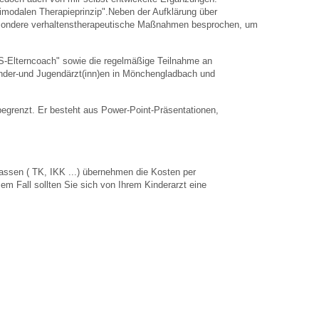
imodalen Therapieprinzip".Neben der Aufklärung über
esondere verhaltenstherapeutische Maßnahmen besprochen, um
S-Elterncoach" sowie die regelmäßige Teilnahme an
Kinder-und Jugendärzt(inn)en in Mönchengladbach und
begrenzt. Er besteht aus Power-Point-Präsentationen,
ssen ( TK, IKK ...) übernehmen die Kosten per
em Fall sollten Sie sich von Ihrem Kinderarzt eine