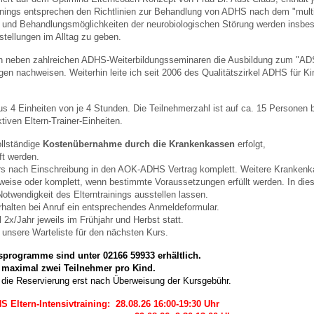
rainings entsprechen den Richtlinien zur Behandlung von ADHS nach dem "mult
 und Behandlungsmöglichkeiten der neurobiologischen Störung werden insb
estellungen im Alltag zu geben.
 Bildschirmmediengebrauch
ich neben zahlreichen ADHS-Weiterbildungsseminaren die Ausbildung zum "AD
gen nachweisen. Weiterhin leite ich seit 2006 des Qualitätszirkel ADHS für 
us 4 Einheiten von je 4 Stunden. Die Teilnehmerzahl ist auf ca. 15 Personen 
tiven Eltern-Trainer-Einheiten.
rsorgen
ollständige
Kostenübernahme durch die Krankenkassen
erfolgt,
ft werden.
s nach Einschreibung in den AOK-ADHS Vertrag komplett. Weitere Krankenka
erinnerung
der
lweise oder komplett, wenn bestimmte Voraussetzungen erfüllt werden. In dies
otwendigkeit des Elterntrainings ausstellen lassen.
rhalten bei Anruf ein entsprechendes Anmeldeformular.
 2x/Jahr jeweils im Frühjahr und Herbst statt.
ormationsflyer
 unsere Warteliste für den nächsten Kurs.
rogramme sind unter 02166 59933 erhältlich.
, maximal zwei Teilnehmer pro Kind.
d gestalten
t die Reservierung erst nach Überweisung der Kursgebühr.
 Eltern-Intensivtraining: 28.08.26 16:00-19:30 Uhr