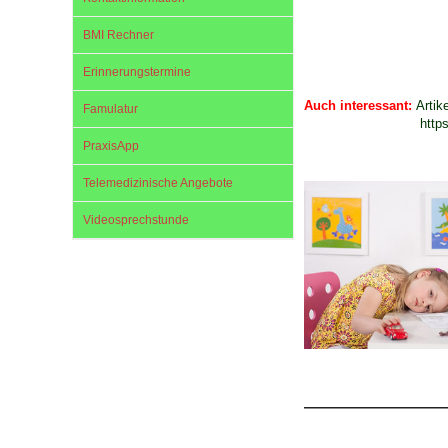
29.08.
U0-Vorsorge
25.09.2
BMI Rechner
26.0
Erinnerungstermine
Auch interessant:
Arti
Famulatur
http
PraxisApp
Telemedizinische Angebote
Videosprechstunde