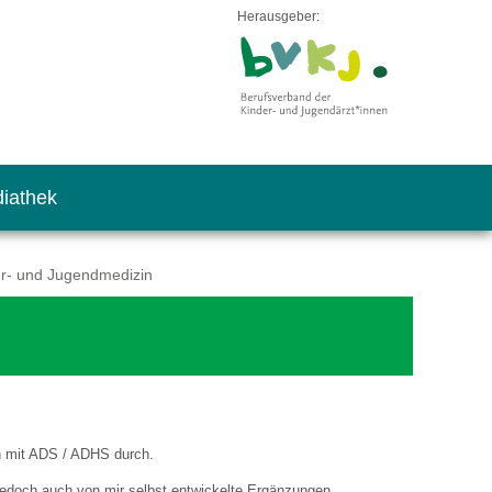
Herausgeber:
iathek
er- und Jugendmedizin
n mit ADS / ADHS durch.
 jedoch auch von mir selbst entwickelte Ergänzungen.