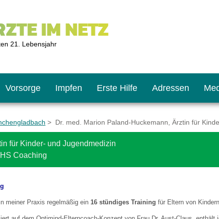
ZTE IM NETZ
ten 21. Lebensjahr
Vorsorge
Impfen
Erste Hilfe
Adressen
Med
nchengladbach
> Dr. med. Marion Paland-Huckemann, Ärztin für Kind
in für Kinder- und Jugendmedizin
U9
ie oft?
hner
DHS Coaching
s U11
chten?
ng
h in meiner Praxis regelmäßig ein
16 stündiges Training
für Eltern von Kinder
2
r
siert auf dem Optimind-Elterncoach-Konzept von Frau Dr. Aust-Claus, enthält