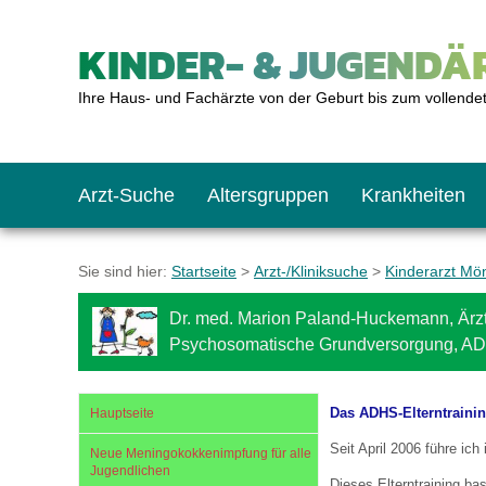
KINDER- & JUGENDÄR
Ihre Haus- und Fachärzte von der Geburt bis zum vollende
Arzt-Suche
Altersgruppen
Krankheiten
Das erste Jahr
Baby: U1 bis U6
Impfkalender
Notrufnummern
Notdienste
BMI-Rechner
Sie sind hier:
Startseite
>
Arzt-/Kliniksuche
>
Kinderarzt Mö
Dr. med. Marion Paland-Huckemann, Ärzt
Kleinkinder
Kleinkind: U7 bis 
Impfen: Wann und w
Giftnotruf
Sozialpädiatrie
Körpergrößen-Rec
Psychosomatische Grundversorgung, A
Schulkinder
Schulkind: U10 bi
Was muss man bea
Hausapotheke
Gesundheitsämter
Blutdruckrechner
Das ADHS-Elterntraini
Hauptseite
Seit April 2006 führe ic
Neue Meningokokkenimpfung für alle
Jugendlichen
Jugendliche
Teenager: J1 bis J
Impfreaktionen
Sofortmaßnahmen
Link-Tipps
Wachstum-Rechne
Dieses Elterntraining ba