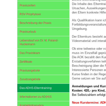
Die Inhalte des Elternt
Praxiszeiten
Ursachen, Auswirkungen
den Eltern konkrete Hilf
Impfsicherheit
Notdienste
Empfehlungen zum
RSV Prophylaxe
Als Qualifikation kann 
Beschreibung der Praxis
Fortbildungsveranstaltun
Umgebung.
Häufige Fragen
Hörlexikon
Praxisurlaub
Der Elternkurs besteht a
Lebenslauf von Dr. M. Paland-
Videomaterial und interak
Huckemann
Recht auf Impfung
Material zu den Vo
Ob eine teilweise oder v
muss im Einzelfall geprü
Das Praxisteam
Die AOK bezahlt den Kur
Vorsorge- und Impf
Entwicklungskalen
Erstattungsverfahren tei
Zertifikate
Bescheinigung über die N
Interessierte Personen e
Praxisangebote
Kurse finden in der Regel
Broschüren und Inf
Gerne setzen wir Sie auf
Zusatzangebote
Anmeldungen und Kursp
Das ADHS-Elterntraining
Kosten: 420,- pro Kind
Familienzeit gesun
Bei Selbstzahlern erfolg
Informationen zu AD(H)S
Neue Kurstermine: ADHS
Kontaktinformation