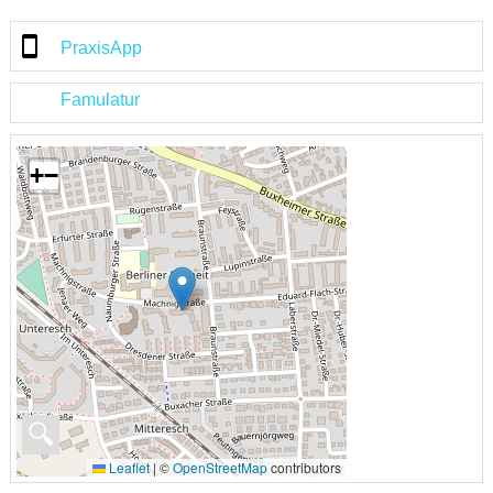
PraxisApp
Famulatur
+
−
🔍
Leaflet
|
©
OpenStreetMap
contributors