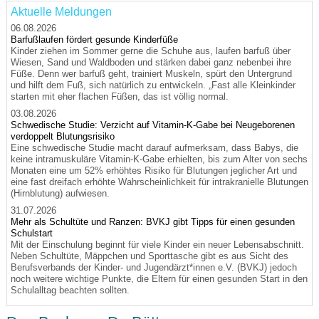
Aktuelle Meldungen
06.08.2026
Barfußlaufen fördert gesunde Kinderfüße
Kinder ziehen im Sommer gerne die Schuhe aus, laufen barfuß über
Wiesen, Sand und Waldboden und stärken dabei ganz nebenbei ihre
Füße. Denn wer barfuß geht, trainiert Muskeln, spürt den Untergrund
und hilft dem Fuß, sich natürlich zu entwickeln. „Fast alle Kleinkinder
starten mit eher flachen Füßen, das ist völlig normal.
03.08.2026
Schwedische Studie: Verzicht auf Vitamin-K-Gabe bei Neugeborenen
verdoppelt Blutungsrisiko
Eine schwedische Studie macht darauf aufmerksam, dass Babys, die
keine intramuskuläre Vitamin-K-Gabe erhielten, bis zum Alter von sechs
Monaten eine um 52% erhöhtes Risiko für Blutungen jeglicher Art und
eine fast dreifach erhöhte Wahrscheinlichkeit für intrakranielle Blutungen
(Hirnblutung) aufwiesen.
31.07.2026
Mehr als Schultüte und Ranzen: BVKJ gibt Tipps für einen gesunden
Schulstart
Mit der Einschulung beginnt für viele Kinder ein neuer Lebensabschnitt.
Neben Schultüte, Mäppchen und Sporttasche gibt es aus Sicht des
Berufsverbands der Kinder- und Jugendärzt*innen e.V. (BVKJ) jedoch
noch weitere wichtige Punkte, die Eltern für einen gesunden Start in den
Schulalltag beachten sollten.