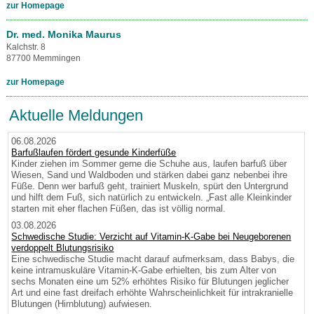
zur Homepage
Dr. med. Monika Maurus
Kalchstr. 8
87700 Memmingen
zur Homepage
Aktuelle Meldungen
06.08.2026
Barfußlaufen fördert gesunde Kinderfüße
Kinder ziehen im Sommer gerne die Schuhe aus, laufen barfuß über
Wiesen, Sand und Waldboden und stärken dabei ganz nebenbei ihre
Füße. Denn wer barfuß geht, trainiert Muskeln, spürt den Untergrund
und hilft dem Fuß, sich natürlich zu entwickeln. „Fast alle Kleinkinder
starten mit eher flachen Füßen, das ist völlig normal.
03.08.2026
Schwedische Studie: Verzicht auf Vitamin-K-Gabe bei Neugeborenen
verdoppelt Blutungsrisiko
Eine schwedische Studie macht darauf aufmerksam, dass Babys, die
keine intramuskuläre Vitamin-K-Gabe erhielten, bis zum Alter von
sechs Monaten eine um 52% erhöhtes Risiko für Blutungen jeglicher
Art und eine fast dreifach erhöhte Wahrscheinlichkeit für intrakranielle
Blutungen (Hirnblutung) aufwiesen.