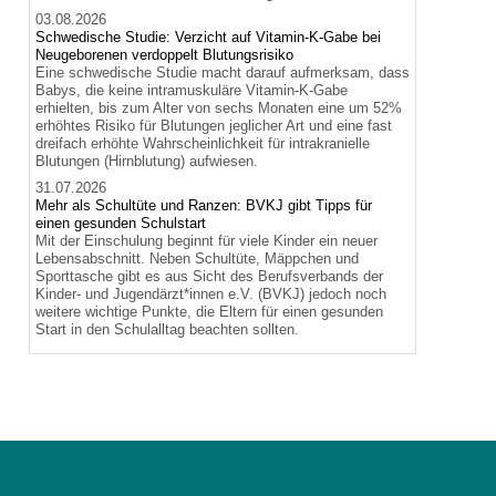
03.08.2026
Schwedische Studie: Verzicht auf Vitamin-K-Gabe bei
Neugeborenen verdoppelt Blutungsrisiko
Eine schwedische Studie macht darauf aufmerksam, dass
Babys, die keine intramuskuläre Vitamin-K-Gabe
erhielten, bis zum Alter von sechs Monaten eine um 52%
erhöhtes Risiko für Blutungen jeglicher Art und eine fast
dreifach erhöhte Wahrscheinlichkeit für intrakranielle
Blutungen (Hirnblutung) aufwiesen.
31.07.2026
Mehr als Schultüte und Ranzen: BVKJ gibt Tipps für
einen gesunden Schulstart
Mit der Einschulung beginnt für viele Kinder ein neuer
Lebensabschnitt. Neben Schultüte, Mäppchen und
Sporttasche gibt es aus Sicht des Berufsverbands der
Kinder- und Jugendärzt*innen e.V. (BVKJ) jedoch noch
weitere wichtige Punkte, die Eltern für einen gesunden
Start in den Schulalltag beachten sollten.