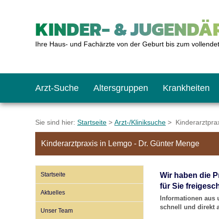
KINDER- & JUGENDÄR
Ihre Haus- und Fachärzte von der Geburt bis zum vollende
Arzt-Suche
Altersgruppen
Krankheiten
Das erste Jahr
Baby: U1 bis U6
Impfkalender
Notrufnummern
Notdienste
BMI-Rechner
Sie sind hier:
Startseite
>
Arzt-/Kliniksuche
> Kinderarztprax
Kinderarztpraxis in Lemgo - Dr. Günter Menge
Kleinkinder
Kleinkind: U7 bis 
Impfen: Wann und w
Giftnotruf
Sozialpädiatrie
Körpergrößen-Rec
Startseite
Wir haben die P
Schulkinder
Schulkind: U10 bi
Was muss man bea
Hausapotheke
Gesundheitsämter
Blutdruckrechner
für Sie freigesch
Aktuelles
Informationen aus 
schnell und direkt
Unser Team
Jugendliche
Teenager: J1 bis J
Impfreaktionen
Sofortmaßnahmen
Link-Tipps
Wachstum-Rechne