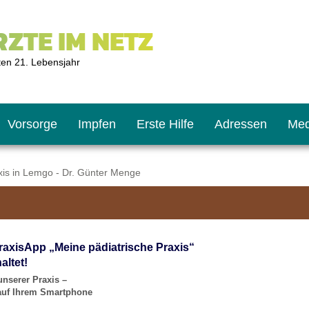
ZTE IM NETZ
ten 21. Lebensjahr
Vorsorge
Impfen
Erste Hilfe
Adressen
Med
is in Lemgo - Dr. Günter Menge
U9
ie oft?
hner
raxisApp „Meine pädiatrische Praxis“
s U11
chten?
altet!
unserer Praxis –
 auf Ihrem Smartphone
2
r