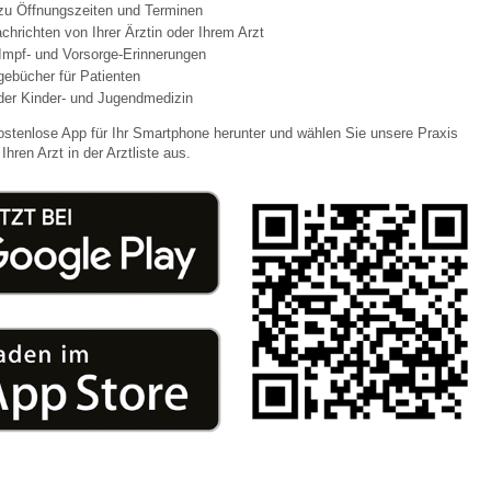
 zu Öffnungszeiten und Terminen
chrichten von Ihrer Ärztin oder Ihrem Arzt
Impf- und Vorsorge-Erinnerungen
 Bildschirmmediengebrauch
agebücher für Patienten
der Kinder- und Jugendmedizin
ostenlose App für Ihr Smartphone herunter und wählen Sie unsere Praxis
Ihren Arzt in der Arztliste aus.
rsorgen
erinnerung
der
ormationsflyer
d gestalten