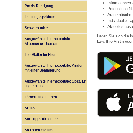
Informationen
Praxis-Rundgang
Persönliche Na
Automatische 
Leistungsspektrum
Impfsicherheit
Notdienste
Empfehlungen zum
Individuelle T
Aktuelles aus 
Schwerpunkte
Laden Sie sich die k
Häufige Fragen
Hörlexikon
Ausgewählte Internetportale:
bzw. Ihre Ärztin oder 
Allgemeine Themen
Info-Blätter für Eltern
Recht auf Impfung
Material zu den Vo
Ausgewählte Internetportale: Kinder
mit einer Behinderung
Vorsorge- und Impf
Entwicklungskalen
Ausgewählte Internetportale: Spez. für
Jugendliche
Broschüren und Inf
Fördern und Lernen
ADHS
Familienzeit gesun
Surf-Tipps für Kinder
So finden Sie uns