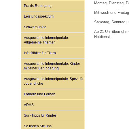
Montag, Dienstag, D
Praxis-Rundgang
Mittwoch und Freitag
Leistungsspektrum
Impfsicherheit
Notdienste
Empfehlungen zum
Samstag, Sonntag und
Schwerpunkte
Ab 21 Uhr übernehmen
Häufige Fragen
Hörlexikon
Notdienst.
Ausgewählte Internetportale:
Allgemeine Themen
Info-Blätter für Eltern
Recht auf Impfung
Material zu den Vo
Ausgewählte Internetportale: Kinder
mit einer Behinderung
Vorsorge- und Impf
Entwicklungskalen
Ausgewählte Internetportale: Spez. für
Jugendliche
Broschüren und Inf
Fördern und Lernen
ADHS
Familienzeit gesun
Surf-Tipps für Kinder
So finden Sie uns