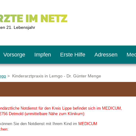
ZTE IM NETZ
ten 21. Lebensjahr
Vorsorge
Impfen
Erste Hilfe
Adressen
Med
mgo
> Kinderarztpraxis in Lemgo - Dr. Günter Menge
U9
ie oft?
hner
ndärztliche Notdienst für den Kreis Lippe befindet sich im MEDICUM,
s U11
chten?
2756 Detmold (unmittelbare Nähe zum Klinikum):
 können Sie den Notdienst mit Ihrem Kind im
MEDICUM
chen:
2
r