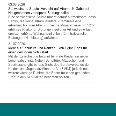
03.08.2026
Schwedische Studie: Verzicht auf Vitamin-K-Gabe bei
Neugeborenen verdoppelt Blutungsrisiko
Eine schwedische Studie macht darauf aufmerksam, dass
Babys, die keine intramuskuläre Vitamin-K-Gabe
erhielten, bis zum Alter von sechs Monaten eine um 52%
erhöhtes Risiko für Blutungen jeglicher Art und eine fast
dreifach erhöhte Wahrscheinlichkeit für intrakranielle
Blutungen (Hirnblutung) aufwiesen.
31.07.2026
Mehr als Schultüte und Ranzen: BVKJ gibt Tipps für
einen gesunden Schulstart
Mit der Einschulung beginnt für viele Kinder ein neuer
Lebensabschnitt. Neben Schultüte, Mäppchen und
Sporttasche gibt es aus Sicht des Berufsverbands der
Kinder- und Jugendärzt*innen e.V. (BVKJ) jedoch noch
weitere wichtige Punkte, die Eltern für einen gesunden
Start in den Schulalltag beachten sollten.