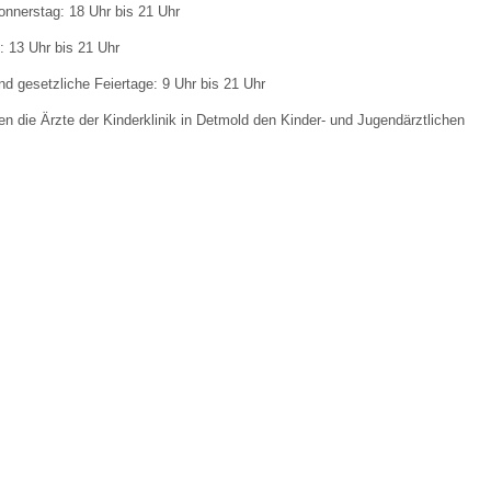
onnerstag: 18 Uhr bis 21 Uhr
: 13 Uhr bis 21 Uhr
 Bildschirmmediengebrauch
 gesetzliche Feiertage: 9 Uhr bis 21 Uhr
 die Ärzte der Kinderklinik in Detmold den Kinder- und Jugendärztlichen
rsorgen
erinnerung
der
ormationsflyer
d gestalten