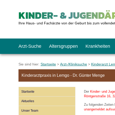
KINDER- & JUGENDÄR
Ihre Haus- und Fachärzte von der Geburt bis zum vollende
Arzt-Suche
Altersgruppen
Krankheiten
Das erste Jahr
Baby: U1 bis U6
Impfkalender
Notrufnummern
Notdienste
BMI-Rechner
Sie sind hier:
Startseite
>
Arzt-/Kliniksuche
>
Kinderarzt Le
Kinderarztpraxis in Lemgo - Dr. Günter Menge
Kleinkinder
Kleinkind: U7 bis 
Impfen: Wann und w
Giftnotruf
Sozialpädiatrie
Körpergrößen-Rec
Der
Kinder- und Juge
Startseite
Schulkinder
Schulkind: U10 bi
Was muss man bea
Hausapotheke
Gesundheitsämter
Blutdruckrechner
Röntgenstraße 16, 3
Aktuelles
Zu folgenden Zeiten
unangemeldet aufsu
Unser Team
Jugendliche
Teenager: J1 bis J
Impfreaktionen
Sofortmaßnahmen
Link-Tipps
Wachstum-Rechne