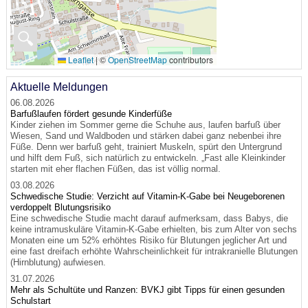
🔍
Leaflet
|
©
OpenStreetMap
contributors
Aktuelle Meldungen
06.08.2026
Barfußlaufen fördert gesunde Kinderfüße
Kinder ziehen im Sommer gerne die Schuhe aus, laufen barfuß über
Wiesen, Sand und Waldboden und stärken dabei ganz nebenbei ihre
Füße. Denn wer barfuß geht, trainiert Muskeln, spürt den Untergrund
und hilft dem Fuß, sich natürlich zu entwickeln. „Fast alle Kleinkinder
starten mit eher flachen Füßen, das ist völlig normal.
03.08.2026
Schwedische Studie: Verzicht auf Vitamin-K-Gabe bei Neugeborenen
verdoppelt Blutungsrisiko
Eine schwedische Studie macht darauf aufmerksam, dass Babys, die
keine intramuskuläre Vitamin-K-Gabe erhielten, bis zum Alter von sechs
Monaten eine um 52% erhöhtes Risiko für Blutungen jeglicher Art und
eine fast dreifach erhöhte Wahrscheinlichkeit für intrakranielle Blutungen
(Hirnblutung) aufwiesen.
31.07.2026
Mehr als Schultüte und Ranzen: BVKJ gibt Tipps für einen gesunden
Schulstart