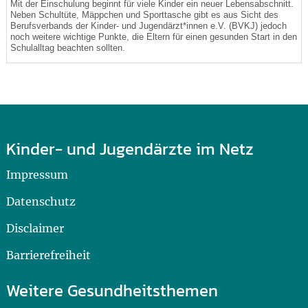
Mit der Einschulung beginnt für viele Kinder ein neuer Lebensabschnitt.
Neben Schultüte, Mäppchen und Sporttasche gibt es aus Sicht des
Berufsverbands der Kinder- und Jugendärzt*innen e.V. (BVKJ) jedoch
noch weitere wichtige Punkte, die Eltern für einen gesunden Start in den
Schulalltag beachten sollten.
Kinder- und Jugendärzte im Netz
Impressum
Datenschutz
Disclaimer
Barrierefreiheit
Weitere Gesundheitsthemen