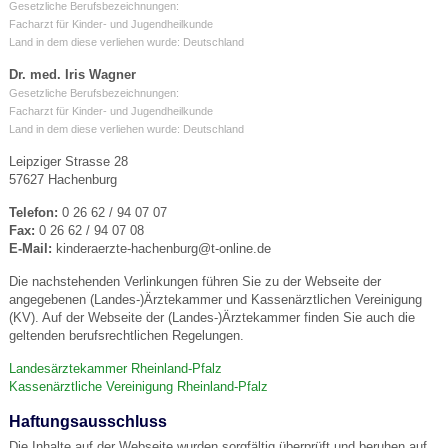
Gesetzliche Berufsbezeichnungen:
Facharzt für Kinder- und Jugendheilkunde
Land in dem diese verliehen wurde: Deutschland
Dr. med. Iris Wagner
Gesetzliche Berufsbezeichnungen:
Facharzt für Kinder- und Jugendheilkunde
Land in dem diese verliehen wurde: Deutschland
Leipziger Strasse 28
57627 Hachenburg
Telefon:
0 26 62 / 94 07 07
Fax:
0 26 62 / 94 07 08
E-Mail:
kinderaerzte-hachenburg@t-online.de
Die nachstehenden Verlinkungen führen Sie zu der Webseite der
angegebenen (Landes-)Ärztekammer und Kassenärztlichen Vereinigung
(KV). Auf der Webseite der (Landes-)Ärztekammer finden Sie auch die
geltenden berufsrechtlichen Regelungen.
Landesärztekammer Rheinland-Pfalz
Kassenärztliche Vereinigung Rheinland-Pfalz
Haftungsausschluss
Die Inhalte auf der Webseite wurden sorgfältig überprüft und beruhen auf