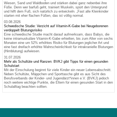
Wiesen, Sand und Waldboden und stärken dabei ganz nebenbei ihre
Füße. Denn wer barfuß geht, trainiert Muskeln, spürt den Untergrund
und hilft dem Fuß, sich natürlich zu entwickeln. „Fast alle Kleinkinder
starten mit eher flachen Füßen, das ist völlig normal.
03.08.2026
Schwedische Studie: Verzicht auf Vitamin-K-Gabe bei Neugeborenen
verdoppelt Blutungsrisiko
Eine schwedische Studie macht darauf aufmerksam, dass Babys, die
keine intramuskuläre Vitamin-K-Gabe erhielten, bis zum Alter von sechs
Monaten eine um 52% erhöhtes Risiko für Blutungen jeglicher Art und
eine fast dreifach erhöhte Wahrscheinlichkeit für intrakranielle Blutungen
(Hirnblutung) aufwiesen.
31.07.2026
Mehr als Schultüte und Ranzen: BVKJ gibt Tipps für einen gesunden
Schulstart
Mit der Einschulung beginnt für viele Kinder ein neuer Lebensabschnitt.
Neben Schultüte, Mäppchen und Sporttasche gibt es aus Sicht des
Berufsverbands der Kinder- und Jugendärzt*innen e.V. (BVKJ) jedoch
noch weitere wichtige Punkte, die Eltern für einen gesunden Start in den
Schulalltag beachten sollten.