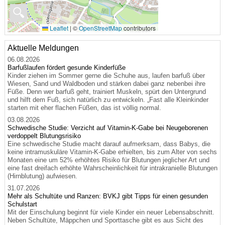
🔍
Leaflet
|
©
OpenStreetMap
contributors
Aktuelle Meldungen
06.08.2026
Barfußlaufen fördert gesunde Kinderfüße
Kinder ziehen im Sommer gerne die Schuhe aus, laufen barfuß über
Wiesen, Sand und Waldboden und stärken dabei ganz nebenbei ihre
Füße. Denn wer barfuß geht, trainiert Muskeln, spürt den Untergrund
und hilft dem Fuß, sich natürlich zu entwickeln. „Fast alle Kleinkinder
starten mit eher flachen Füßen, das ist völlig normal.
03.08.2026
Schwedische Studie: Verzicht auf Vitamin-K-Gabe bei Neugeborenen
verdoppelt Blutungsrisiko
Eine schwedische Studie macht darauf aufmerksam, dass Babys, die
keine intramuskuläre Vitamin-K-Gabe erhielten, bis zum Alter von sechs
Monaten eine um 52% erhöhtes Risiko für Blutungen jeglicher Art und
eine fast dreifach erhöhte Wahrscheinlichkeit für intrakranielle Blutungen
(Hirnblutung) aufwiesen.
31.07.2026
Mehr als Schultüte und Ranzen: BVKJ gibt Tipps für einen gesunden
Schulstart
Mit der Einschulung beginnt für viele Kinder ein neuer Lebensabschnitt.
Neben Schultüte, Mäppchen und Sporttasche gibt es aus Sicht des