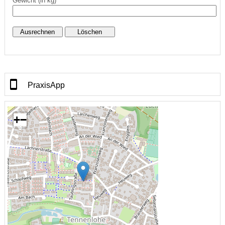
Gewicht (in kg)
PraxisApp
+
−