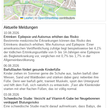
🔍
Leaflet
|
©
OpenStreetMap
contributors
Aktuelle Meldungen
10.08.2026
Ertrinken: Epilepsie und Autismus erhöhen das Risiko
Bestimmte medizinische Erkrankungen können das Risiko des
Ertrinkens drastisch erhöhen, Wie Autismus und Epilepsie. Einer
amerikanischen Veröffentlichung zufolge liegt beispielsweise bei 4,1%
der tödlichen Ertrinkungsunfälle von 0- bis 14-Jährigen eine Epilepsie
als Begleiterkrankung vor, verglichen mit 0,7% bis 1,7% in der
Allgemeinbevölkerung.
06.08.2026
Barfußlaufen fördert gesunde Kinderfüße
Kinder ziehen im Sommer gerne die Schuhe aus, laufen barfuß über
Wiesen, Sand und Waldboden und stärken dabei ganz nebenbei ihre
Füße. Denn wer barfuß geht, trainiert Muskeln, spürt den Untergrund
und hilft dem Fuß, sich natürlich zu entwickeln. „Fast alle Kleinkinder
starten mit eher flachen Füßen, das ist völlig normal.
03.08.2026
Schwedische Studie: Verzicht auf Vitamin-K-Gabe bei Neugeborenen
verdoppelt Blutungsrisiko
Eine schwedische Studie macht darauf aufmerksam, dass Babys, die