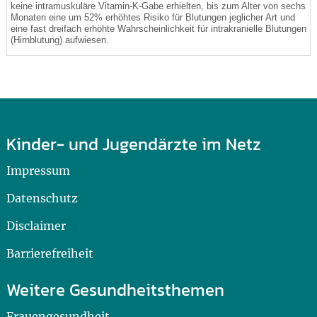
keine intramuskuläre Vitamin-K-Gabe erhielten, bis zum Alter von sechs
Monaten eine um 52% erhöhtes Risiko für Blutungen jeglicher Art und
eine fast dreifach erhöhte Wahrscheinlichkeit für intrakranielle Blutungen
(Hirnblutung) aufwiesen.
Kinder- und Jugendärzte im Netz
Impressum
Datenschutz
Disclaimer
Barrierefreiheit
Weitere Gesundheitsthemen
Frauengesundheit