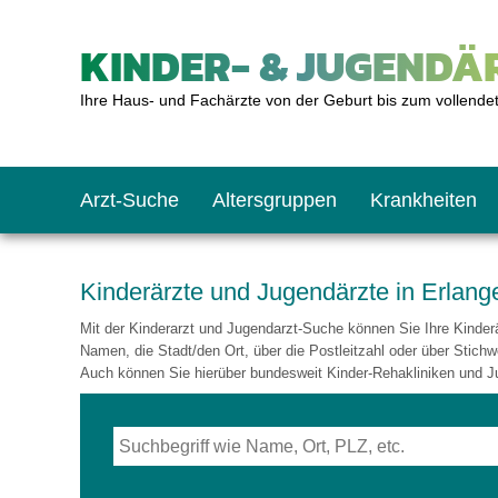
KINDER- & JUGENDÄR
Ihre Haus- und Fachärzte von der Geburt bis zum vollende
Arzt-Suche
Altersgruppen
Krankheiten
Das erste Jahr
Baby: U1 bis U6
Impfkalender
Notrufnummern
Notdienste
BMI-Rechner
Kinderärzte und Jugendärzte in Erlan
Mit der Kinderarzt und Jugendarzt-Suche können Sie Ihre Kinderär
Kleinkinder
Kleinkind: U7 bis 
Impfen: Wann und w
Giftnotruf
Sozialpädiatrie
Körpergrößen-Rec
Namen, die Stadt/den Ort, über die Postleitzahl oder über Stichw
Auch können Sie hierüber bundesweit Kinder-Rehakliniken und J
Schulkinder
Schulkind: U10 bi
Was muss man bea
Hausapotheke
Gesundheitsämter
Blutdruckrechner
Jugendliche
Teenager: J1 bis J
Impfreaktionen
Sofortmaßnahmen
Link-Tipps
Wachstum-Rechne