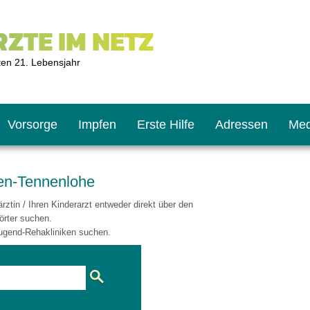
ZTE IM NETZ
ten 21. Lebensjahr
Vorsorge
Impfen
Erste Hilfe
Adressen
Med
gen-Tennenlohe
ztin / Ihren Kinderarzt entweder direkt über den
U9
ie oft?
hner
örter suchen.
ugend-Rehakliniken suchen.
s U11
chten?
2
r