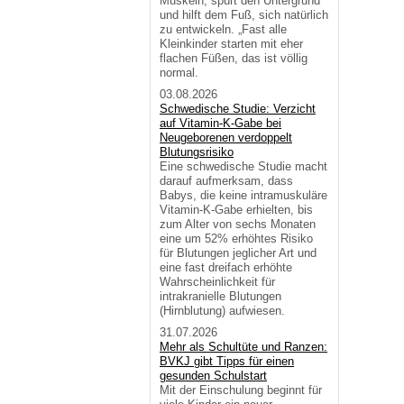
Muskeln, spürt den Untergrund
und hilft dem Fuß, sich natürlich
zu entwickeln. „Fast alle
Kleinkinder starten mit eher
flachen Füßen, das ist völlig
normal.
03.08.2026
Schwedische Studie: Verzicht
auf Vitamin-K-Gabe bei
Neugeborenen verdoppelt
Blutungsrisiko
Eine schwedische Studie macht
darauf aufmerksam, dass
Babys, die keine intramuskuläre
Vitamin-K-Gabe erhielten, bis
zum Alter von sechs Monaten
eine um 52% erhöhtes Risiko
für Blutungen jeglicher Art und
eine fast dreifach erhöhte
Wahrscheinlichkeit für
intrakranielle Blutungen
(Hirnblutung) aufwiesen.
31.07.2026
Mehr als Schultüte und Ranzen:
BVKJ gibt Tipps für einen
gesunden Schulstart
Mit der Einschulung beginnt für