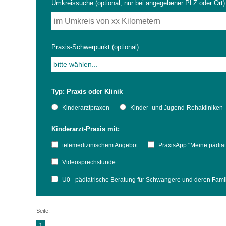
Umkreissuche (optional, nur bei angegebener PLZ oder Ort)
Impfsicherheit
Notdienste
Empfehlungen zum
Praxis-Schwerpunkt (optional):
Häufige Fragen
Hörlexikon
Typ: Praxis oder Klinik
Recht auf Impfung
Material zu den Vo
Kinderarztpraxen
Kinder- und Jugend-Rehakliniken
Kinderarzt-Praxis mit:
Vorsorge- und Impf
Entwicklungskalen
telemedizinischem Angebot
PraxisApp "Meine pädiat
Broschüren und Inf
Videosprechstunde
U0 - pädiatrische Beratung für Schwangere und deren Fam
Familienzeit gesun
Seite:
1