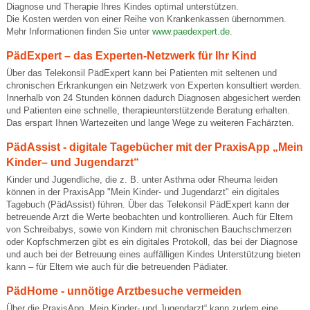
Diagnose und Therapie Ihres Kindes optimal unterstützen.
Die Kosten werden von einer Reihe von Krankenkassen übernommen.
Mehr Informationen finden Sie unter
www.paedexpert.de
.
PädExpert – das Experten-Netzwerk für Ihr Kind
Über das Telekonsil PädExpert kann bei Patienten mit seltenen und
chronischen Erkrankungen ein Netzwerk von Experten konsultiert werden.
Innerhalb von 24 Stunden können dadurch Diagnosen abgesichert werden
und Patienten eine schnelle, therapieunterstützende Beratung erhalten.
Das erspart Ihnen Wartezeiten und lange Wege zu weiteren Fachärzten.
PädAssist - digitale Tagebücher mit der PraxisApp „Mein
Kinder– und Jugendarzt“
Kinder und Jugendliche, die z. B. unter Asthma oder Rheuma leiden
können in der PraxisApp "Mein Kinder- und Jugendarzt" ein digitales
Tagebuch (PädAssist) führen. Über das Telekonsil PädExpert kann der
betreuende Arzt die Werte beobachten und kontrollieren. Auch für Eltern
von Schreibabys, sowie von Kindern mit chronischen Bauchschmerzen
oder Kopfschmerzen gibt es ein digitales Protokoll, das bei der Diagnose
und auch bei der Betreuung eines auffälligen Kindes Unterstützung bieten
kann – für Eltern wie auch für die betreuenden Pädiater.
PädHome - unnötige Arztbesuche vermeiden
Über die PraxisApp „Mein Kinder- und Jugendarzt“ kann zudem eine