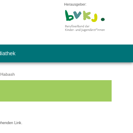
Herausgeber:
iathek
s Habash
tehenden Link.