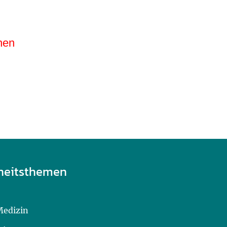
hen
heitsthemen
Medizin