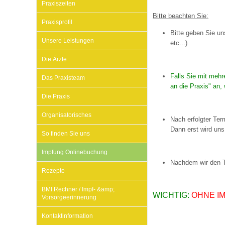
Praxiszeiten
Bitte beachten Sie:
Praxisprofil
Impfsicherheit
Notdienste
Empfehlungen zum
Bitte geben Sie u
Unsere Leistungen
etc...)
Die Ärzte
Häufige Fragen
Hörlexikon
Falls Sie mit mehr
Das Praxisteam
an die Praxis" an
Recht auf Impfung
Material zu den Vo
Die Praxis
Organisatorisches
Nach erfolgter Te
Vorsorge- und Impf
Entwicklungskalen
Dann erst wird uns
So finden Sie uns
Impfung Onlinebuchung
Broschüren und Inf
Nachdem wir den Te
Rezepte
BMI Rechner / Impf- &amp;
WICHTIG:
Familienzeit gesun
OHNE IM
Vorsorgeerinnerung
Kontaktinformation