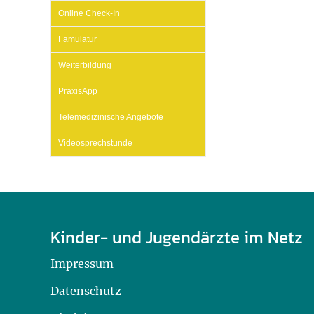
U0-Vorsorge
Online Check-In
Famulatur
Weiterbildung
PraxisApp
Telemedizinische Angebote
Videosprechstunde
Kinder- und Jugendärzte im Netz
Impressum
Datenschutz