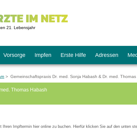
ZTE IM NETZ
ten 21. Lebensjahr
Vorsorge
Impfen
Erste Hilfe
Adressen
Med
am
> Gemeinschaftspraxis Dr. med. Sonja Habash & Dr. med. Thoma
. med. Thomas Habash
U9
ie oft?
hner
s U11
chten?
t Ihren Impftermin hier online zu buchen. Hierfür klicken Sie auf den unten s
2
r