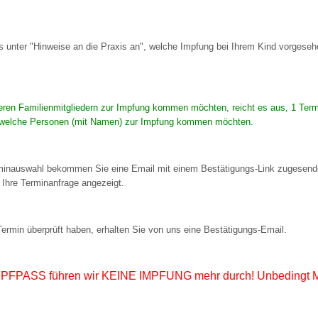
 Bildschirmmediengebrauch
ns unter "Hinweise an die Praxis an", welche Impfung bei Ihrem Kind vorge
eren Familienmitgliedern zur Impfung kommen möchten, reicht es aus, 1 Term
, welche Personen (mit Namen) zur Impfung kommen möchten.
rsorgen
rminauswahl bekommen Sie eine Email mit einem Bestätigungs-Link zugesende
erinnerung
der
 Ihre Terminanfrage angezeigt.
ormationsflyer
rmin überprüft haben, erhalten Sie von uns eine Bestätigungs-Email.
d gestalten
PFPASS führen wir KEINE IMPFUNG mehr durch! Unbedingt 